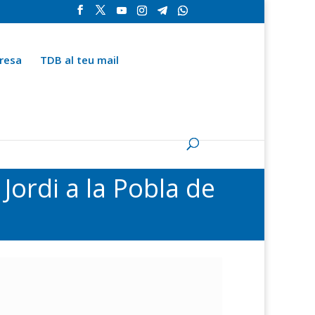
resa
TDB al teu mail
la
Contingut especial
Espai del subscriptor
Jordi a la Pobla de