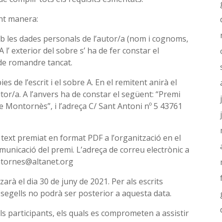
ent manera:
amb les dades personals de l’autor/a (nom i cognoms,
A l’ exterior del sobre s’ ha de fer constar el
a de romandre tancat.
es de l’escrit i el sobre A. En el remitent anirà el
utor/a. A l’anvers ha de constar el següent: “Premi
 Montornès”, i l’adreça C/ Sant Antoni nº 5 43761
text premiat en format PDF a l’organització en el
municació del premi. L’adreça de correu electrònic a
ontornes@altanet.org
tzarà el dia 30 de juny de 2021. Per als escrits
-segells no podrà ser posterior a aquesta data.
 els participants, els quals es comprometen a assistir