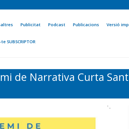
altres
Publicitat
Podcast
Publicacions
Versió imp
-te SUBSCRIPTOR
ca
Ara fa 25 anys
Esports
La cuina de l’Avi Macià
La Novel·
mi de Narrativa Curta Sant 