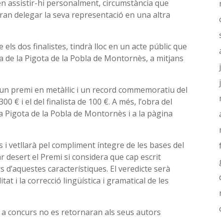
den assistir-hi personalment, circumstància que
ran delegar la seva representació en una altra
els dos finalistes, tindrà lloc en un acte públic que
ta de la Pigota de la Pobla de Montornès, a mitjans
à un premi en metàl·lic i un record commemoratiu del
 € i el del finalista de 100 €. A més, l’obra del
La Pigota de la Pobla de Montornès i a la pàgina
 i vetllarà pel compliment íntegre de les bases del
ar desert el Premi si considera que cap escrit
rs d’aquestes característiques. El veredicte serà
itat i la correcció lingüística i gramatical de les
s a concurs no es retornaran als seus autors