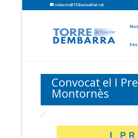
redaccio@TDBactualitat.cat
Nos
Fes
Torredembarra
Baix Gaià
Opinió
Cròni
Ets a:
Portada
»
Actualitat Baix Gaià
Convocat el I Pre
Montornès