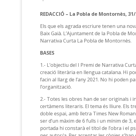
REDACCIÓ – La Pobla de Montornès, 31/
Els que els agrada escriure tenen una nova
Baix Gaià. L’Ajuntament de la Pobla de Mo
Narrativa Curta La Pobla de Montornès.
BASES
1.- L’objectiu del I Premi de Narrativa Cur
creació literària en llengua catalana. Hi 
facin al llarg de l’any 2021. No hi poden p
l’organització.
2.- Totes les obres han de ser originals i 
certàmens literaris. El tema és lliure. Els t
doble espai, amb lletra Times New Roman o 
ser d’un màxim de 6 fulls i un mínim de 3,
portada hi constarà el títol de l’obra i e
per autor/a. Per acceptar les còpies s’han 