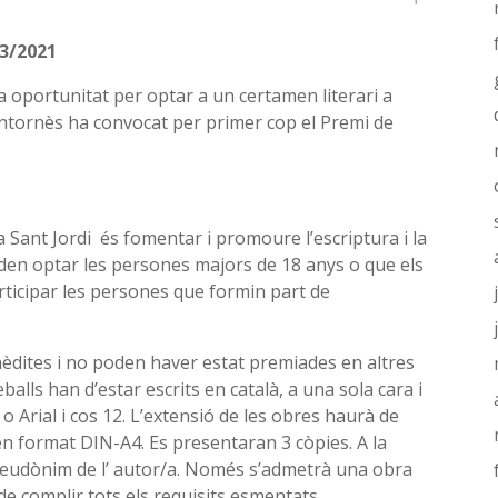
3/2021
 oportunitat per optar a un certamen literari a
ntornès ha convocat per primer cop el Premi de
ta Sant Jordi és fomentar i promoure l’escriptura i la
poden optar les persones majors de 18 anys o que els
articipar les persones que formin part de
inèdites i no poden haver estat premiades en altres
reballs han d’estar escrits en català, a una sola cara i
Arial i cos 12. L’extensió de les obres haurà de
 en format DIN-A4. Es presentaran 3 còpies. A la
l pseudònim de l’ autor/a. Només s’admetrà una obra
de complir tots els requisits esmentats.