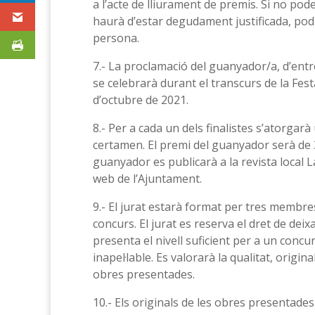
a l’acte de lliurament de premis. Si no po
haurà d’estar degudament justificada, pod
persona.
7.- La proclamació del guanyador/a, d’entre 
se celebrarà durant el transcurs de la Fes
d’octubre de 2021.
8.- Per a cada un dels finalistes s’atorgar
certamen. El premi del guanyador serà de 300
guanyador es publicarà a la revista local 
web de l’Ajuntament.
9.- El jurat estarà format per tres membres
concurs. El jurat es reserva el dret de deix
presenta el nivell suficient per a un concu
inapel·lable. Es valorarà la qualitat, original
obres presentades.
10.- Els originals de les obres presentade