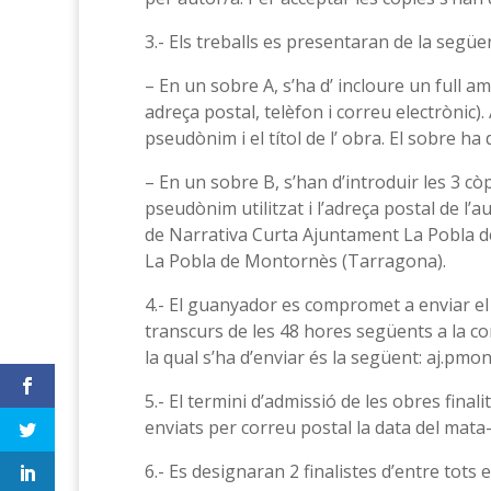
3.- Els treballs es presentaran de la segü
– En un sobre A, s’ha d’ incloure un full 
adreça postal, telèfon i correu electrònic). 
pseudònim i el títol de l’ obra. El sobre h
– En un sobre B, s’han d’introduir les 3 còpi
pseudònim utilitzat i l’adreça postal de l’a
de Narrativa Curta Ajuntament La Pobla de
La Pobla de Montornès (Tarragona).
4.- El guanyador es compromet a enviar el 
transcurs de les 48 hores següents a la co
la qual s’ha d’enviar és la següent: aj.pm
5.- El termini d’admissió de les obres finali
enviats per correu postal la data del mata
6.- Es designaran 2 finalistes d’entre tots