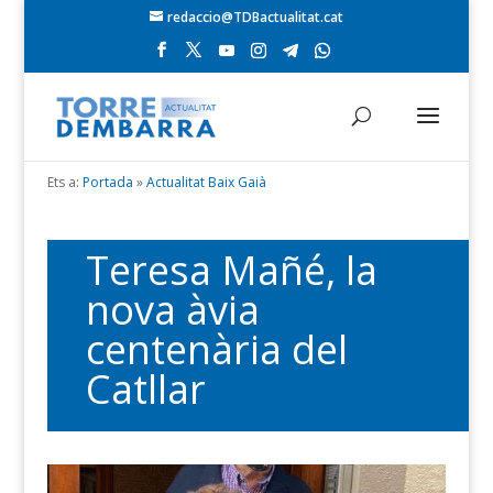
redaccio@TDBactualitat.cat
Ets a:
Portada
»
Actualitat Baix Gaià
Teresa Mañé, la
nova àvia
centenària del
Catllar