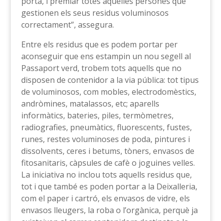
porta, i premiar totes aquelles persones que
gestionen els seus residus voluminosos
correctament”, assegura.
Entre els residus que es podem portar per
aconseguir que ens estampin un nou segell al
Passaport verd, trobem tots aquells que no
disposen de contenidor a la via pública: tot tipus
de voluminosos, com mobles, electrodomèstics,
andròmines, matalassos, etc; aparells
informàtics, bateries, piles, termòmetres,
radiografies, pneumàtics, fluorescents, fustes,
runes, restes voluminoses de poda, pintures i
dissolvents, ceres i betums, tòners, envasos de
fitosanitaris, càpsules de cafè o joguines velles.
La iniciativa no inclou tots aquells residus que,
tot i que també es poden portar a la Deixalleria,
com el paper i cartró, els envasos de vidre, els
envasos lleugers, la roba o l’orgànica, perquè ja