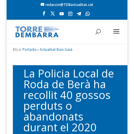
redaccio@TDBactualitat.cat
Ets a:
Portada
»
Actualitat Baix Gaià
La Policia Local de
Roda de Berà ha
recollit 40 gossos
perduts o
abandonats
durant el 2020