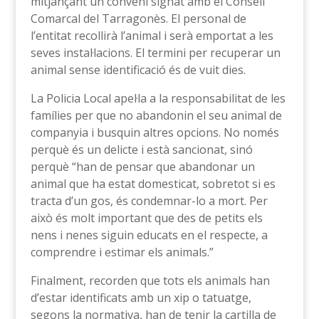
mitjançant un conveni signat amb el Consell
Comarcal del Tarragonès. El personal de
l’entitat recollirà l’animal i serà emportat a les
seves instal·lacions. El termini per recuperar un
animal sense identificació és de vuit dies.
La Policia Local apel·la a la responsabilitat de les
famílies per que no abandonin el seu animal de
companyia i busquin altres opcions. No només
perquè és un delicte i està sancionat, sinó
perquè “han de pensar que abandonar un
animal que ha estat domesticat, sobretot si es
tracta d’un gos, és condemnar-lo a mort. Per
això és molt important que des de petits els
nens i nenes siguin educats en el respecte, a
comprendre i estimar els animals.”
Finalment, recorden que tots els animals han
d’estar identificats amb un xip o tatuatge,
segons la normativa, han de tenir la cartilla de