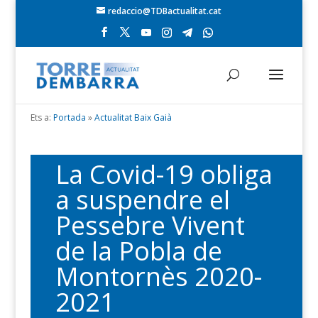
redaccio@TDBactualitat.cat
Ets a:
Portada
»
Actualitat Baix Gaià
La Covid-19 obliga
a suspendre el
Pessebre Vivent
de la Pobla de
Montornès 2020-
2021