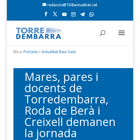
redaccio@TDBactualitat.cat
Ets a:
Portada
»
Actualitat Baix Gaià
Mares, pares i
docents de
Torredembarra,
Roda de Berà i
Creixell demanen
la jornada