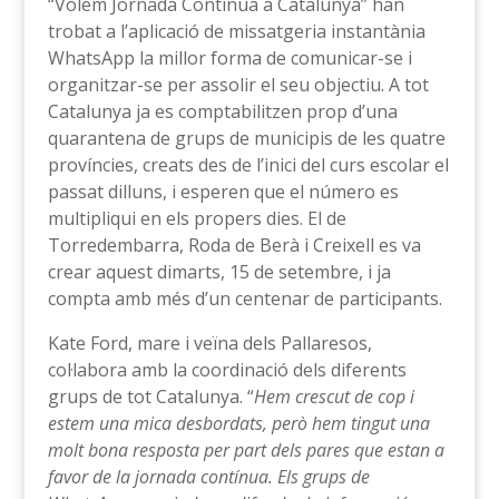
“Volem Jornada Contínua a Catalunya” han
trobat a l’aplicació de missatgeria instantània
WhatsApp la millor forma de comunicar-se i
organitzar-se per assolir el seu objectiu. A tot
Catalunya ja es comptabilitzen prop d’una
quarantena de grups de municipis de les quatre
províncies, creats des de l’inici del curs escolar el
passat dilluns, i esperen que el número es
multipliqui en els propers dies. El de
Torredembarra, Roda de Berà i Creixell es va
crear aquest dimarts, 15 de setembre, i ja
compta amb més d’un centenar de participants.
Kate Ford, mare i veïna dels Pallaresos,
col·labora amb la coordinació dels diferents
grups de tot Catalunya. “
Hem crescut de cop i
estem una mica desbordats, però hem tingut una
molt bona resposta per part dels pares que estan a
favor de la jornada contínua. Els grups de