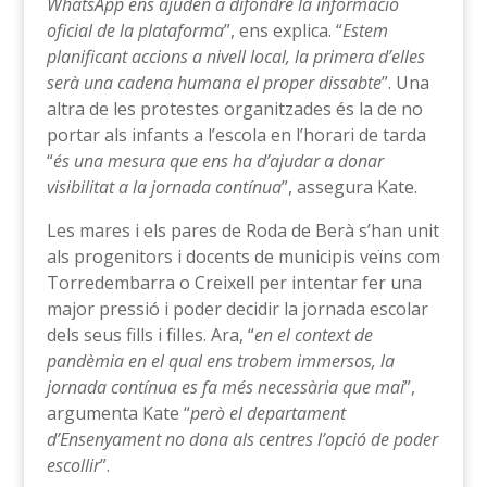
WhatsApp ens ajuden a difondre la informació
oficial de la plataforma
”, ens explica. “
Estem
planificant accions a nivell local, la primera d’elles
serà una cadena humana el proper dissabte
”. Una
altra de les protestes organitzades és la de no
portar als infants a l’escola en l’horari de tarda
“
és una mesura que ens ha d’ajudar a donar
visibilitat a la jornada contínua
”, assegura Kate.
Les mares i els pares de Roda de Berà s’han unit
als progenitors i docents de municipis veïns com
Torredembarra o Creixell per intentar fer una
major pressió i poder decidir la jornada escolar
dels seus fills i filles. Ara, “
en el context de
pandèmia en el qual ens trobem immersos, la
jornada contínua es fa més necessària que mai
”,
argumenta Kate “
però el departament
d’Ensenyament no dona als centres l’opció de poder
escollir
”.