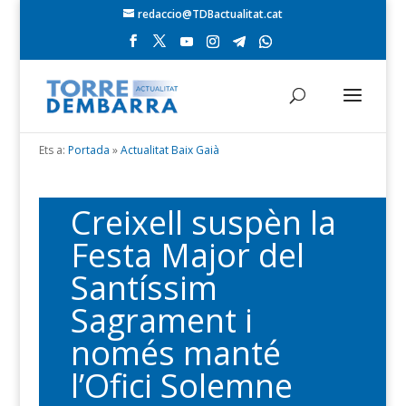
redaccio@TDBactualitat.cat
Ets a:
Portada
»
Actualitat Baix Gaià
Creixell suspèn la
Festa Major del
Santíssim
Sagrament i
només manté
l’Ofici Solemne