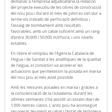
demanar a l’empresa adjudicatària la redacció
del projecte executiu de les obres de construcció
del nou pou i durant el mes de juliol es van dur a
terme els treballs de perforació definitius i
l’assaig de bombament amb resultats
favorables, amb un cabal suficient amb un rang
d’entre 30.000 i 50.000 m3/hora, i uns nivells
estables.
En rebre el vistiplau de l’Agència Catalana de
l’Aigua i de Sanitat a les analítiques de la qualitat
de l’aigua, el consistori va accelerar les
actuacions que permetessin la posada en marxa
del nou pou al més aviat possible.
Amb les mesures posades en marxa i gràcies a
la conscienciació de la ciutadania, durant les
últimes setmanes s’ha assolit un estalvi diari de
1.000 metres cúbics. L’antic pou ha aconseguit
recuperar lleument el cabal i l’estat de terbolesa