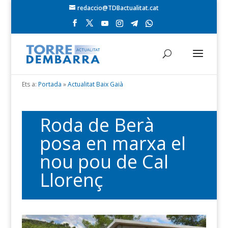
redaccio@TDBactualitat.cat
Ets a:
Portada
»
Actualitat Baix Gaià
Roda de Berà
posa en marxa el
nou pou de Cal
Llorenç