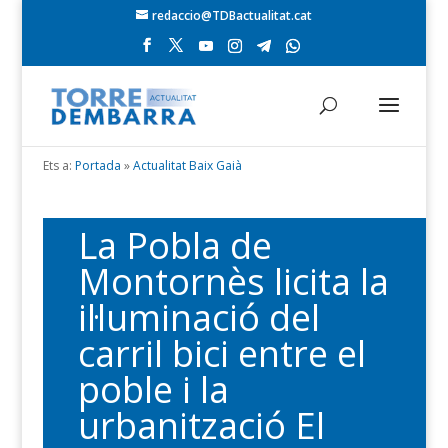
redaccio@TDBactualitat.cat
Ets a:
Portada
»
Actualitat Baix Gaià
La Pobla de
Montornès licita la
il·luminació del
carril bici entre el
poble i la
urbanització El