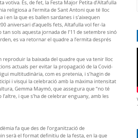
ta votiva. És, de fet, la Festa Major Petita d’Altafulla
a religiosa a l’ermita de Sant Antoni que té lloc
 i en la que es ballen sardanes i s’aixequen
0 aniversari d’aquells fets, Altafulla vol fer-la
o tan sols aquesta jornada de l’11 de setembre sinó
den, es va retornar el quadre a l’ermita després
n reproduir la baixada del quadre que va tenir lloc
ccions actuals per evitar la propagació de la Covid-
gui multitudinària, com es pretenia, i s’hagin de
icipi i visqui la celebració amb la màxima intensitat
e Cultura, Gemma Maymó, que assegura que “no té
o l’altre, i que s’ha de celebrar enguany, amb les
dèmia fa que des de l’organització de
n serà el format definitiu de la festa, en la que