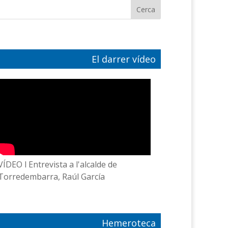
El darrer vídeo
VÍDEO l Entrevista a l'alcalde de
Torredembarra, Raúl García
Hemeroteca