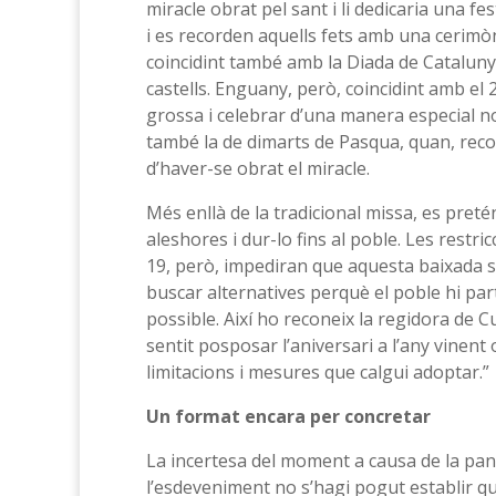
miracle obrat pel sant i li dedicaria una fes
i es recorden aquells fets amb una cerimòni
coincidint també amb la Diada de Catalunya
castells. Enguany, però, coincidint amb el 20
grossa i celebrar d’una manera especial n
també la de dimarts de Pasqua, quan, recor
d’haver-se obrat el miracle.
Més enllà de la tradicional missa, es preté
aleshores i dur-lo fins al poble. Les restri
19, però, impediran que aquesta baixada si
buscar alternatives perquè el poble hi part
possible. Així ho reconeix la regidora d
sentit posposar l’aniversari a l’any vinent 
limitacions i mesures que calgui adoptar.”
Un format encara per concretar
La incertesa del moment a causa de la pan
l’esdeveniment no s’hagi pogut establir qui