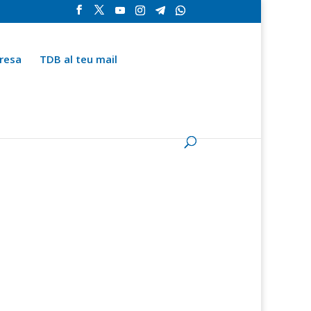
resa
TDB al teu mail
la
Contingut especial
Espai del subscriptor