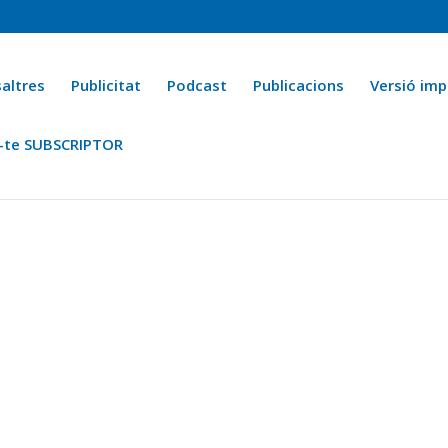
altres
Publicitat
Podcast
Publicacions
Versió imp
-te SUBSCRIPTOR
ca
Ara fa 25 anys
Esports
La cuina de l’Avi Macià
La Novel·