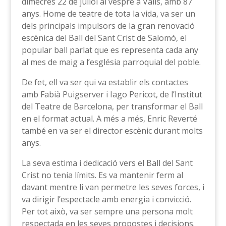
dimecres 22 de juliol al vespre a Valls, amb 87
anys. Home de teatre de tota la vida, va ser un
dels principals impulsors de la gran renovació
escènica del Ball del Sant Crist de Salomó, el
popular ball parlat que es representa cada any
al mes de maig a l’església parroquial del poble.
De fet, ell va ser qui va establir els contactes
amb Fabià Puigserver i Iago Pericot, de l’Institut
del Teatre de Barcelona, per transformar el Ball
en el format actual. A més a més, Enric Reverté
també en va ser el director escènic durant molts
anys.
La seva estima i dedicació vers el Ball del Sant
Crist no tenia límits. Es va mantenir ferm al
davant mentre li van permetre les seves forces, i
va dirigir l’espectacle amb energia i convicció.
Per tot això, va ser sempre una persona molt
respectada en les seves propostes i decisions.