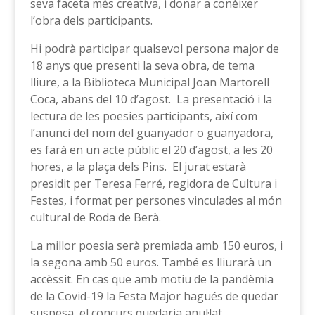
seva faceta més creativa, i donar a conèixer
l’obra dels participants.
Hi podrà participar qualsevol persona major de
18 anys que presenti la seva obra, de tema
lliure, a la Biblioteca Municipal Joan Martorell
Coca, abans del 10 d’agost. La presentació i la
lectura de les poesies participants, així com
l’anunci del nom del guanyador o guanyadora,
es farà en un acte públic el 20 d’agost, a les 20
hores, a la plaça dels Pins. El jurat estarà
presidit per Teresa Ferré, regidora de Cultura i
Festes, i format per persones vinculades al món
cultural de Roda de Berà.
La millor poesia serà premiada amb 150 euros, i
la segona amb 50 euros. També es lliurarà un
accèssit. En cas que amb motiu de la pandèmia
de la Covid-19 la Festa Major hagués de quedar
suspesa, el concurs quedaria anul·lat.