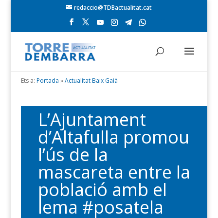
redaccio@TDBactualitat.cat
Ets a:
Portada
»
Actualitat Baix Gaià
L’Ajuntament
d’Altafulla promou
l’ús de la
mascareta entre la
població amb el
lema #posatela