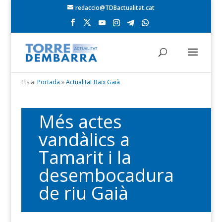
redaccio@TDBactualitat.cat
Ets a:
Portada
»
Actualitat Baix Gaià
Més actes
vandàlics a
Tamarit i la
desembocadura
de riu Gaià