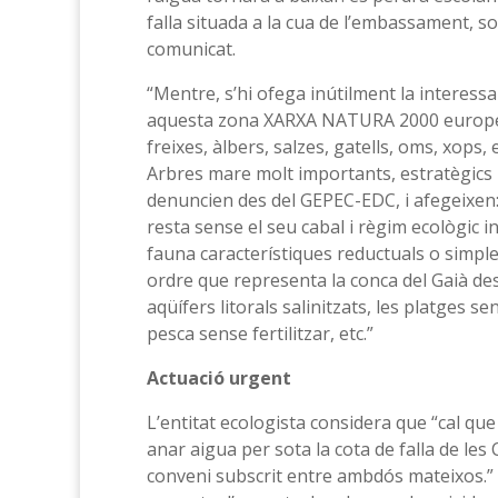
falla situada a la cua de l’embassament, s
comunicat.
“Mentre, s’hi ofega inútilment la interessa
aquesta zona XARXA NATURA 2000 europea, 
freixes, àlbers, salzes, gatells, oms, xops
Arbres mare molt importants, estratègics p
denuncien des del GEPEC-EDC, i afegeixen: 
resta sense el seu cabal i règim ecològic i
fauna característiques reductuals o simpl
ordre que representa la conca del Gaià des 
aqüífers litorals salinitzats, les platges s
pesca sense fertilitzar, etc.”
Actuació urgent
L’entitat ecologista considera que “cal que
anar aigua per sota la cota de falla de les
conveni subscrit entre ambdós mateixos.” E