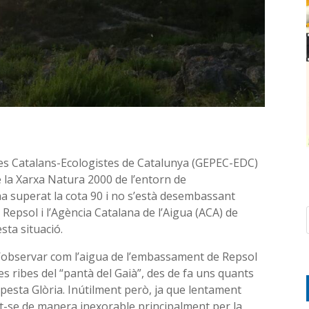
emes Catalans-Ecologistes de Catalunya (GEPEC-EDC)
la Xarxa Natura 2000 de l’entorn de
a superat la cota 90 i no s’està desembassant
 Repsol i l’Agència Catalana de l’Aigua (ACA) de
sta situació.
, d’observar com l’aigua de l’embassament de Repsol
s ribes del “pantà del Gaià”, des de fa uns quants
mpesta Glòria. Inútilment però, ja que lentament
nt-se de manera inexorable principalment per la