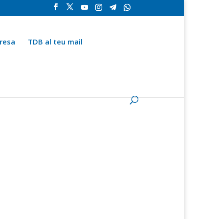
resa
TDB al teu mail
la
Contingut especial
Espai del subscriptor