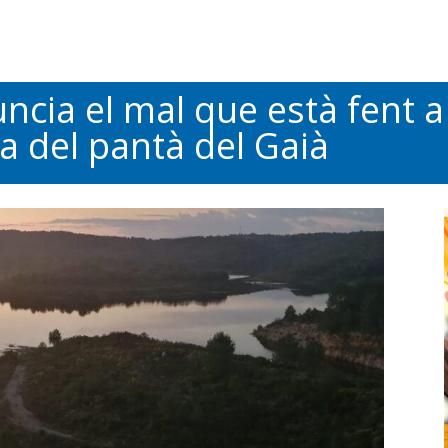
ia el mal que està fent a 
 del pantà del Gaià