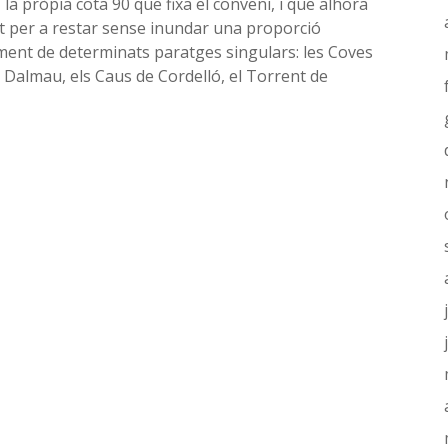
 la pròpia cota 90 que fixa el conveni, i que alhora
t per a restar sense inundar una proporció
ament de determinats paratges singulars: les Coves
e Dalmau, els Caus de Cordelló, el Torrent de