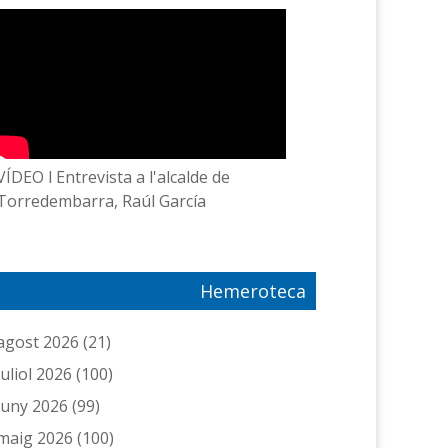
VÍDEO l Entrevista a l'alcalde de
Torredembarra, Raúl García
Hemeroteca
agost 2026
(21)
juliol 2026
(100)
juny 2026
(99)
maig 2026
(100)