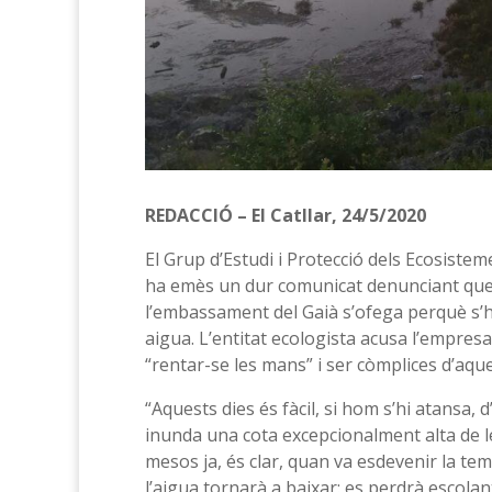
REDACCIÓ – El Catllar, 24/5/2020
El Grup d’Estudi i Protecció dels Ecosist
ha emès un dur comunicat denunciant que 
l’embassament del Gaià s’ofega perquè s’h
aigua. L’entitat ecologista acusa l’empresa
“rentar-se les mans” i ser còmplices d’aque
“Aquests dies és fàcil, si hom s’hi atansa
inunda una cota excepcionalment alta de le
mesos ja, és clar, quan va esdevenir la te
l’aigua tornarà a baixar: es perdrà escola