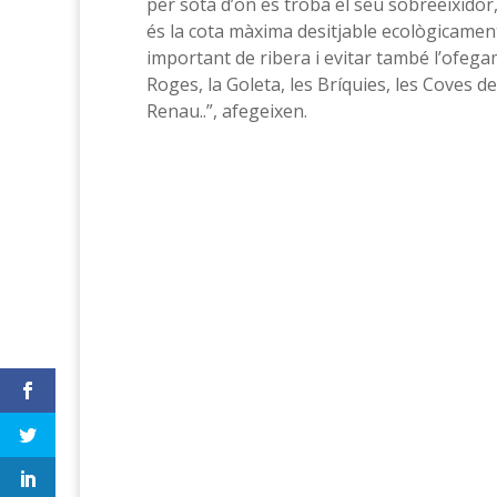
per sota d’on es troba el seu sobreeixidor,
és la cota màxima desitjable ecològicamen
important de ribera i evitar també l’ofeg
Roges, la Goleta, les Bríquies, les Coves d
Renau..”, afegeixen.