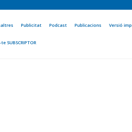
altres
Publicitat
Podcast
Publicacions
Versió imp
-te SUBSCRIPTOR
ca
Ara fa 25 anys
Esports
La cuina de l’Avi Macià
La Novel·