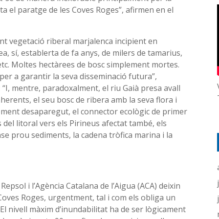
ota el paratge de les Coves Roges”, afirmen en el
nt vegetació riberal marjalenca incipient en
sí, establerta de fa anys, de milers de tamarius,
, etc. Moltes hectàrees de bosc simplement mortes.
er a garantir la seva disseminació futura”,
“I, mentre, paradoxalment, el riu Gaià presa avall
nherents, el seu bosc de ribera amb la seva flora i
ement desaparegut, el connector ecològic de primer
del litoral vers els Pirineus afectat també, els
ense prou sediments, la cadena tròfica marina i la
 Repsol i l’Agència Catalana de l’Aigua (ACA) deixin
 Coves Roges, urgentment, tal i com els obliga un
l nivell màxim d’inundabilitat ha de ser lògicament