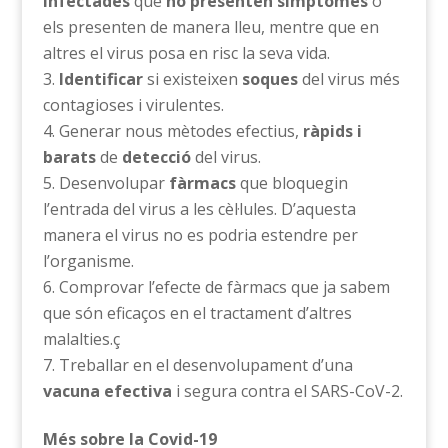
infectades
que
no presenten símptomes
o
els presenten de manera lleu, mentre que en
altres el virus posa en risc la seva vida.
Identificar
si existeixen
soques
del virus més
contagioses i virulentes.
Generar nous mètodes efectius,
ràpids i
barats
de
detecció
del virus.
Desenvolupar
fàrmacs
que bloquegin
l’entrada del virus a les cèl·lules. D’aquesta
manera el virus no es podria estendre per
l’organisme.
Comprovar l’efecte de fàrmacs que ja sabem
que són eficaços en el tractament d’altres
malalties.ç
Treballar en el desenvolupament d’una
vacuna efectiva
i segura contra el SARS-CoV-2.
Més sobre la Covid-19