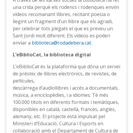
A través de les xarxes socials la Biblioteca ha fet
una crida perquè els rodencs i rodenques enviïn
vídeos recomanant llibres, recitant poesia o
llegint un fragment d’un llibre que els agradi,
per celebrar tots plegats el que es preveu un
Sant Jordi molt diferent. Els vídeos es poden
enviar a
biblioteca@rodadebera.cat
.
L’eBiblioCat, la biblioteca digital
L’eBiblioCat és la plataforma que dóna un servei
de préstec de llibres electrònics, de revistes, de
pel·lícules,
descàrrega d’audiollibres i accés a documentals,
música, a enciclopèdies, i a idiomes. Té més
100.000 títols en diferents formats i temàtiques,
disponibles en català, castellà, francès, anglès,
alemany, etc. El projecte està impulsat pel
Ministeri d’Educació, Cultura i Esports en
col·laboració amb el Departament de Cultura de