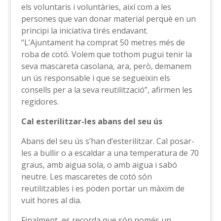
els voluntaris i voluntàries, així com a les
persones que van donar material perquè en un
principi la iniciativa tirés endavant.
“L’Ajuntament ha comprat 50 metres més de
roba de cotó. Volem que tothom pugui tenir la
seva mascareta casolana, ara, però, demanem
un ús responsable i que se segueixin els
consells per a la seva reutilització”, afirmen les
regidores.
Cal esterilitzar-les abans del seu ús
Abans del seu ús s’han d’esterilitzar. Cal posar-
les a bullir o a escaldar a una temperatura de 70
graus, amb aigua sola, o amb aigua i sabó
neutre. Les mascaretes de cotó són
reutilitzables i es poden portar un màxim de
vuit hores al dia.
Finalment, es recorda que són només un