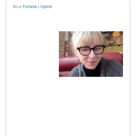
Ets a:
Portada
»
Opinió