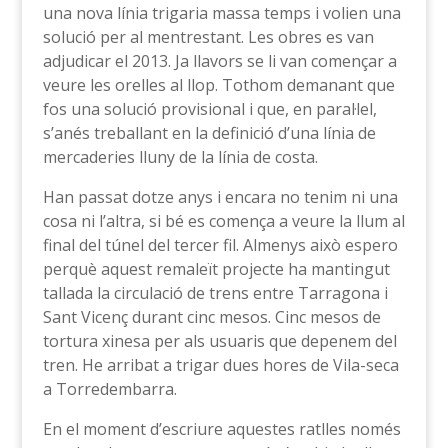
una nova línia trigaria massa temps i volien una
solució per al mentrestant. Les obres es van
adjudicar el 2013. Ja llavors se li van començar a
veure les orelles al llop. Tothom demanant que
fos una solució provisional i que, en paral·lel,
s’anés treballant en la definició d’una línia de
mercaderies lluny de la línia de costa.
Han passat dotze anys i encara no tenim ni una
cosa ni l’altra, si bé es comença a veure la llum al
final del túnel del tercer fil. Almenys això espero
perquè aquest remaleït projecte ha mantingut
tallada la circulació de trens entre Tarragona i
Sant Vicenç durant cinc mesos. Cinc mesos de
tortura xinesa per als usuaris que depenem del
tren. He arribat a trigar dues hores de Vila-seca
a Torredembarra.
En el moment d’escriure aquestes ratlles només