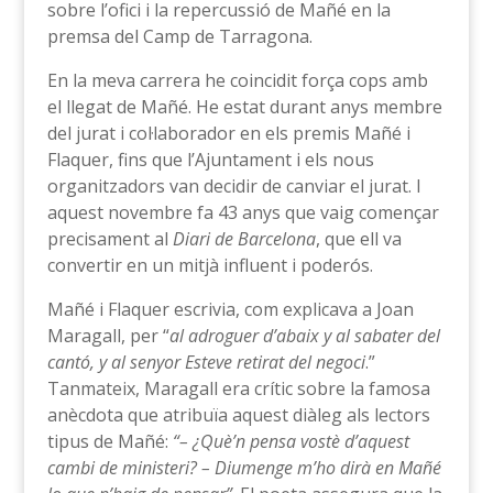
sobre l’ofici i la repercussió de Mañé en la
premsa del Camp de Tarragona.
En la meva carrera he coincidit força cops amb
el llegat de Mañé. He estat durant anys membre
del jurat i col·laborador en els premis Mañé i
Flaquer, fins que l’Ajuntament i els nous
organitzadors van decidir de canviar el jurat. I
aquest novembre fa 43 anys que vaig començar
precisament al
Diari de Barcelona
, que ell va
convertir en un mitjà influent i poderós.
Mañé i Flaquer escrivia, com explicava a Joan
Maragall, per “
al adroguer d’abaix y al sabater del
cantó, y al senyor Esteve retirat del negoci
.”
Tanmateix, Maragall era crític sobre la famosa
anècdota que atribuïa aquest diàleg als lectors
tipus de Mañé:
“– ¿Què’n pensa vostè d’aquest
cambi de ministeri? – Diumenge m’ho dirà en Mañé