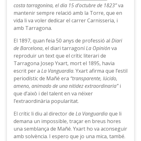
costa tarragonina, el dia 15 d’octubre de 1823”
va
mantenir sempre relació amb la Torre, que en
vida li va voler dedicar el carrer Carnisseria, i
amb Tarragona.
El 1897, quan feia 50 anys de professió al
Diari
de Barcelona
, el diari tarragoní
La Opinión
va
reproduir un text que el crític literari de
Tarragona Josep Yxart, mort el 1895, havia
escrit per a
La Vanguardia
. Yxart afirma que l’estil
periodístic de Mañé era
“
transparente, lúcido,
ameno, animado de una nitidez extraordinaria”
i
que d’això i del talent en va néixer
l’extraordinària popularitat.
El crític li diu al director de
La Vanguardia
que li
demana un impossible, traçar en breus hores
una semblança de Mañé. Yxart ho va aconseguir
amb solvència. I espero que jo una mica, també.