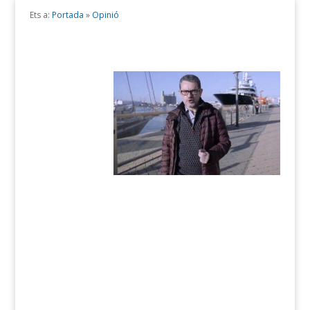
Ets a:
Portada
»
Opinió