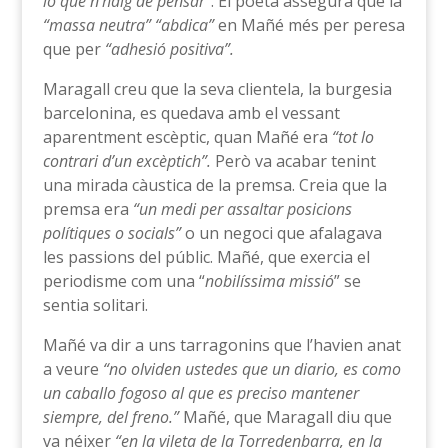
lo que n’haig de pensar”
. El poeta assegura que la
“massa neutra” “abdica”
en Mañé més per peresa
que per
“adhesió positiva”.
Maragall creu que la seva clientela, la burgesia
barcelonina, es quedava amb el vessant
aparentment escèptic, quan Mañé era
“tot lo
contrari d’un excèptich”.
Però va acabar tenint
una mirada càustica de la premsa. Creia que la
premsa era
“un medi per assaltar posicions
polítiques o socials”
o un negoci que afalagava
les passions del públic. Mañé, que exercia el
periodisme com una “
nobilíssima missió
” se
sentia solitari.
Mañé va dir a uns tarragonins que l’havien anat
a veure
“no olviden ustedes que un diario, es como
un caballo fogoso al que es preciso mantener
siempre, del freno.”
Mañé, que Maragall diu que
va néixer
“en la vileta de
la Torredenbarra
, en la