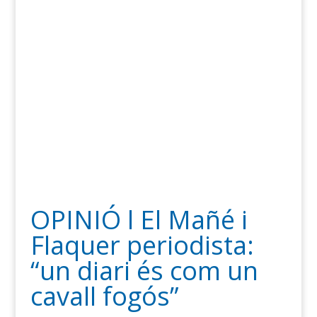
OPINIÓ l El Mañé i
Flaquer periodista:
“un diari és com un
cavall fogós”