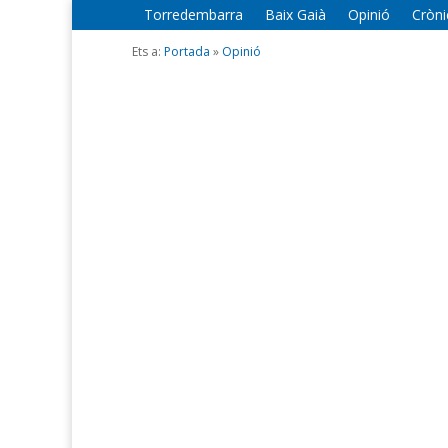
Torredembarra
Baix Gaià
Opinió
Cròni
Ets a:
Portada
»
Opinió