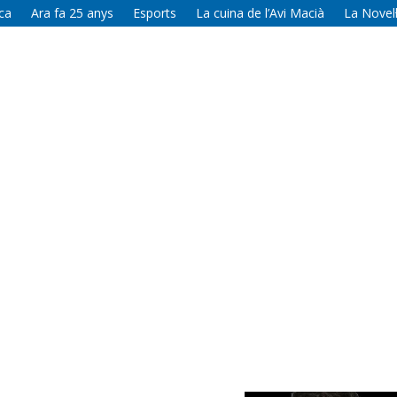
ca
Ara fa 25 anys
Esports
La cuina de l’Avi Macià
La Novel·