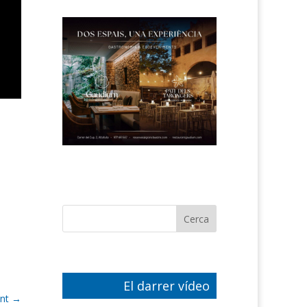
El darrer vídeo
nt
→