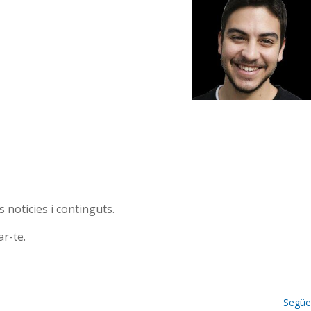
 notícies i continguts.
r-te.
Següe