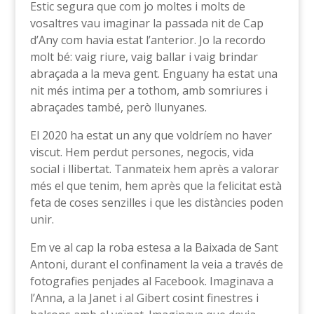
Estic segura que com jo moltes i molts de
vosaltres vau imaginar la passada nit de Cap
d’Any com havia estat l’anterior. Jo la recordo
molt bé: vaig riure, vaig ballar i vaig brindar
abraçada a la meva gent. Enguany ha estat una
nit més intima per a tothom, amb somriures i
abraçades també, però llunyanes.
El 2020 ha estat un any que voldríem no haver
viscut. Hem perdut persones, negocis, vida
social i llibertat. Tanmateix hem après a valorar
més el que tenim, hem après que la felicitat està
feta de coses senzilles i que les distàncies poden
unir.
Em ve al cap la roba estesa a la Baixada de Sant
Antoni, durant el confinament la veia a través de
fotografies penjades al Facebook. Imaginava a
l’Anna, a la Janet i al Gibert cosint finestres i