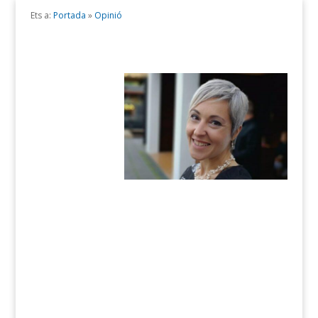
Ets a:
Portada
»
Opinió