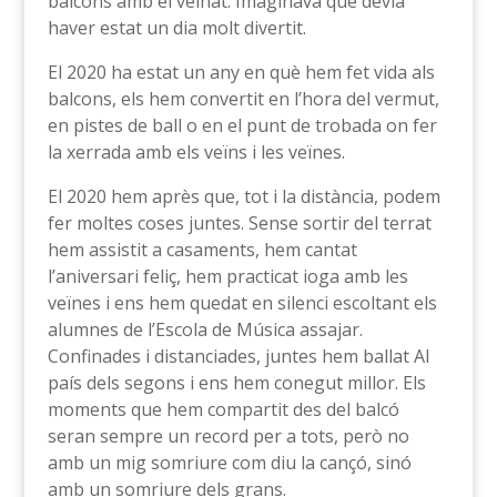
balcons amb el veïnat. Imaginava que devia
haver estat un dia molt divertit.
El 2020 ha estat un any en què hem fet vida als
balcons, els hem convertit en l’hora del vermut,
en pistes de ball o en el punt de trobada on fer
la xerrada amb els veïns i les veïnes.
El 2020 hem après que, tot i la distància, podem
fer moltes coses juntes. Sense sortir del terrat
hem assistit a casaments, hem cantat
l’aniversari feliç, hem practicat ioga amb les
veïnes i ens hem quedat en silenci escoltant els
alumnes de l’Escola de Música assajar.
Confinades i distanciades, juntes hem ballat Al
país dels segons i ens hem conegut millor. Els
moments que hem compartit des del balcó
seran sempre un record per a tots, però no
amb un mig somriure com diu la cançó, sinó
amb un somriure dels grans.