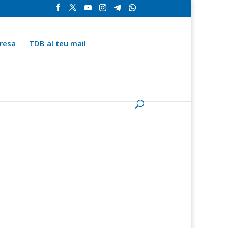
resa
TDB al teu mail
la
Contingut especial
Espai del subscriptor