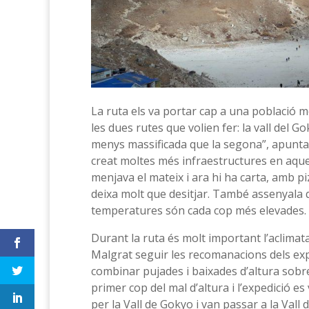
La ruta els va portar cap a una població m
les dues rutes que volien fer: la vall del Go
menys massificada que la segona”, apunta
creat moltes més infraestructures en aques
menjava el mateix i ara hi ha carta, amb pi
deixa molt que desitjar. També assenyala qu
temperatures són cada cop més elevades.
Durant la ruta és molt important l’aclimata
Malgrat seguir les recomanacions dels expe
combinar pujades i baixades d’altura sobre 
primer cop del mal d’altura i l’expedició es
per la Vall de Gokyo i van passar a la Vall 