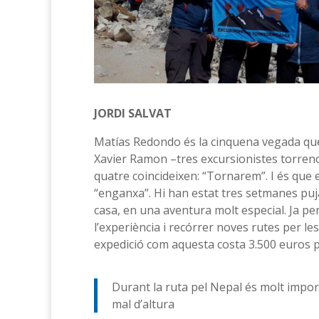
JORDI SALVAT
Matías Redondo és la cinquena vegada que 
Xavier Ramon –tres excursionistes torrenc
quatre coincideixen: “Tornarem”. I és que 
“enganxa”. Hi han estat tres setmanes puja
casa, en una aventura molt especial. Ja pe
l’experiència i recórrer noves rutes per l
expedició com aquesta costa 3.500 euros 
Durant la ruta pel Nepal és molt import
mal d’altura