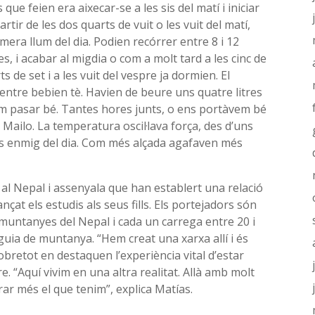
 que feien era aixecar-se a les sis del matí i iniciar
artir de les dos quarts de vuit o les vuit del matí,
mera llum del dia. Podien recórrer entre 8 i 12
s, i acabar al migdia o com a molt tard a les cinc de
ts de set i a les vuit del vespre ja dormien. El
entre bebien tè. Havien de beure uns quatre litres
vam pasar bé. Tantes hores junts, o ens portàvem bé
Mailo. La temperatura oscil·lava força, des d’uns
us enmig del dia. Com més alçada agafaven més
 al Nepal i assenyala que han establert una relació
çat els estudis als seus fills. Els portejadors són
 muntanyes del Nepal i cada un carrega entre 20 i
guia de muntanya. “Hem creat una xarxa allí i és
sobretot en destaquen l’experiència vital d’estar
e. “Aquí vivim en una altra realitat. Allà amb molt
ar més el que tenim”, explica Matías.