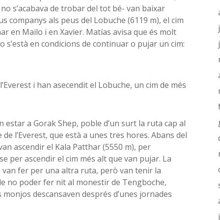
no s’acabava de trobar del tot bé- van baixar
eus companys als peus del Lobuche (6119 m), el cim
r en Mailo i en Xavier. Matías avisa que és molt
 s’està en condicions de continuar o pujar un cim:
 l’Everest i han asecendit el Lobuche, un cim de més
estar a Gorak Shep, poble d’un surt la ruta cap al
de l’Everest, que està a unes tres hores. Abans del
an ascendir el Kala Patthar (5550 m), per
se per ascendir el cim més alt que van pujar. La
 van fer per una altra ruta, però van tenir la
de no poder fer nit al monestir de Tengboche,
s monjos descansaven després d’unes jornades