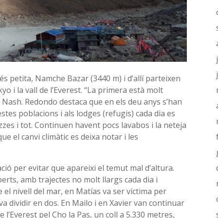
és petita, Namche Bazar (3440 m) i d’allí parteixen
kyo i la vall de l’Everest. “La primera està molt
 Nash. Redondo destaca que en els deu anys s’han
tes poblacions i als lodges (refugis) cada dia es
zzes i tot. Continuen havent pocs lavabos i la neteja
e el canvi climàtic es deixa notar i les
ció per evitar que apareixi el temut mal d’altura.
rts, amb trajectes no molt llargs cada dia i
el nivell del mar, en Matías va ser víctima per
 va dividir en dos. En Mailo i en Xavier van continuar
de l’Everest pel Cho la Pas, un coll a 5.330 metres,