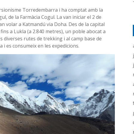
cursionisme Torredembarra i ha comptat amb la
ul, de la Farmàcia Cogul. La van iniciar el 2 de
an volar a Katmandú via Doha. Des de la capital
ins a Lukla (a 2.840 metres), un poble abocat a
les diverses rutes de trekking i al camp base de
usa i es consumeix en les expedicions.