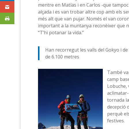
mentre en Matías i en Carlos -que tampoc 
alçada i es van trobar altre cop amb els s
més alt que van pujar. Només el van corona
important a la muntanya reconèixer que no
“T’hi potanar la vida.”
Han recorregut les valls del Gokyo i de
de 6.100 metres
També van 
camp base 
Lobuche, v
aclimatar-
tornada la
decepció 
perquè el
festives.