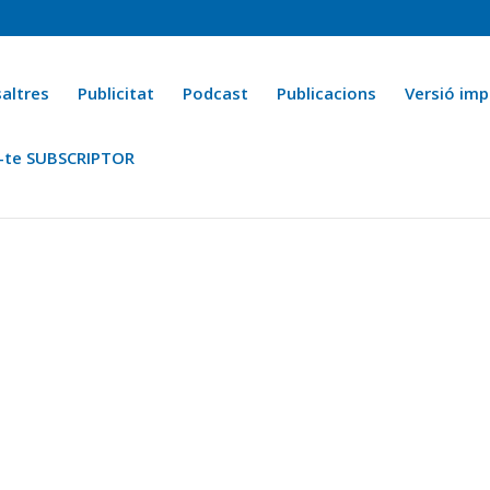
altres
Publicitat
Podcast
Publicacions
Versió imp
-te SUBSCRIPTOR
ca
Ara fa 25 anys
Esports
La cuina de l’Avi Macià
La Novel·