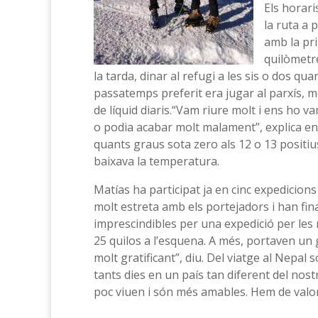
Els horaris
la ruta a p
amb la pri
quilòmetre
la tarda, dinar al refugi a les sis o dos quar
passatemps preferit era jugar al parxís, m
de líquid diaris.“Vam riure molt i ens ho 
o podia acabar molt malament”, explica en 
quants graus sota zero als 12 o 13 positi
baixava la temperatura.
Matías ha participat ja en cinc expedicions
molt estreta amb els portejadors i han finan
imprescindibles per una expedició per les
25 quilos a l’esquena. A més, portaven un 
molt gratificant”, diu. Del viatge al Nepal 
tants dies en un país tan diferent del nostr
poc viuen i són més amables. Hem de valor