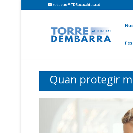
redaccio@TDBactualitat.cat
Nos
Fes
Torredembarra
Baix Gaià
Opinió
Cròni
Ets a:
Portada
»
Contingut especial
Quan protegir mol