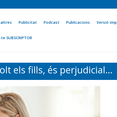
altres
Publicitat
Podcast
Publicacions
Versió imp
-te SUBSCRIPTOR
ca
Ara fa 25 anys
Esports
La cuina de l’Avi Macià
La Novel·
t els fills, és perjudicial…