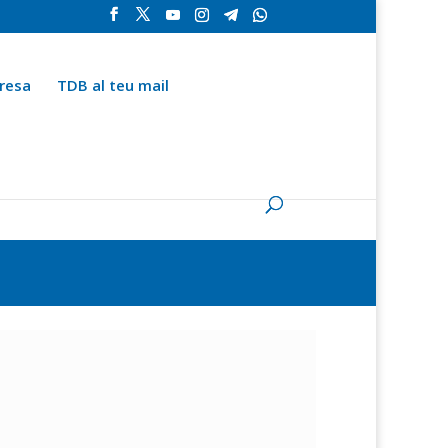
resa
TDB al teu mail
la
Contingut especial
Espai del subscriptor