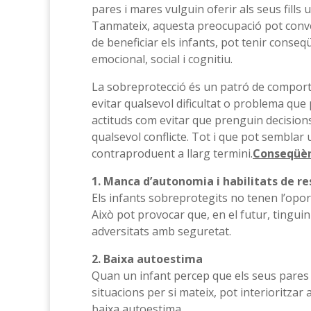
pares i mares vulguin oferir als seus fills u
Tanmateix, aquesta preocupació pot conver
de beneficiar els infants, pot tenir cons
emocional, social i cognitiu.
La sobreprotecció és un patró de comporta
evitar qualsevol dificultat o problema que 
actituds com evitar que prenguin decisions
qualsevol conflicte. Tot i que pot semblar
contraproduent a llarg termini.
Conseqüèn
1. Manca d’autonomia i habilitats de r
Els infants sobreprotegits no tenen l’oport
Això pot provocar que, en el futur, tinguin
adversitats amb seguretat.
2. Baixa autoestima
Quan un infant percep que els seus pares 
situacions per si mateix, pot interioritza
baixa autoestima.