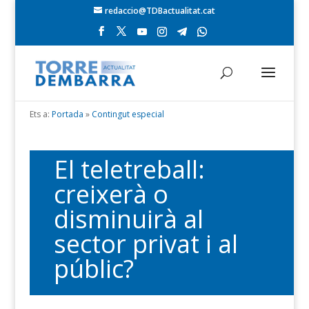
redaccio@TDBactualitat.cat
Ets a:
Portada
»
Contingut especial
El teletreball:
creixerà o
disminuirà al
sector privat i al
públic?