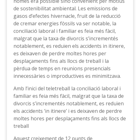
només era possible sinó convenient per motius
de sostenibilitat ambiental. Les emissions de
gasos d’efectes hivernacle, fruit de la reducció
de cremar energies fòssils va ser notable, la
conciliació laboral i familiar es feia més fàcil,
malgrat que la taxa de divorcis s’incrementés
notablement, es reduïen els accidents in itinere,
es deixaven de perdre moltes hores per
desplaçaments fins als llocs de treball i la
pèrdua de temps en reunions presencials
innecessàries o improductives es minimitzava.
Amb l’inici del teletreball la conciliació laboral i
familiar es feia més fàcil, malgrat que la taxa de
divorcis s’incrementés notablement, es reduïen
els accidents ‘in itinere’ i es deixaven de perdre
moltes hores per desplaçaments fins als llocs de
treball
Aquest creixement de 12 punts de