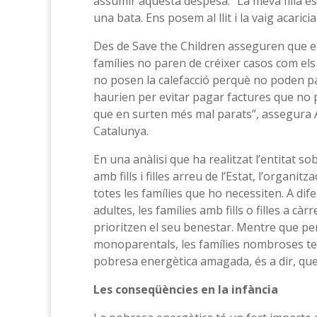
assumir aquesta despesa. “La meva filla és 
una bata. Ens posem al llit i la vaig acarici
Des de Save the Children asseguren que en 
famílies no paren de créixer casos com els 
no posen la calefacció perquè no poden pa
haurien per evitar pagar factures que no 
que en surten més mal parats”, assegura A
Catalunya.
En una anàlisi que ha realitzat l’entitat s
amb fills i filles arreu de l’Estat, l’organi
totes les famílies que ho necessiten. A di
adultes, les famílies amb fills o filles a 
prioritzen el seu benestar. Mentre que pe
monoparentals, les famílies nombroses te
pobresa energètica amagada, és a dir, que i
Les conseqüències en la infància