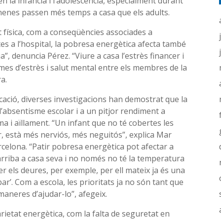
n la infància i l’adolescència, especialment durant
i nenes passen més temps a casa que els adults.
lut física, com a conseqüències associades a
tes a l’hospital, la pobresa energètica afecta també
ia”, denuncia Pérez. “Viure a casa l’estrès financer i
es d’estrès i salut mental entre els membres de la
a.
cació, diverses investigacions han demostrat que la
’absentisme escolar i a un pitjor rendiment a
a i aïllament. “Un infant que no té cobertes les
or, està més nerviós, més neguitós”, explica Mar
rcelona. “Patir pobresa energètica pot afectar a
 arriba a casa seva i no només no té la temperatura
er els deures, per exemple, per ell mateix ja és una
ar’. Com a escola, les prioritats ja no són tant que
maneres d’ajudar-lo”, afegeix.
arietat energètica, com la falta de seguretat en