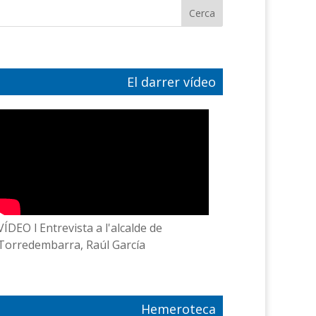
El darrer vídeo
VÍDEO l Entrevista a l'alcalde de
Torredembarra, Raúl García
Hemeroteca