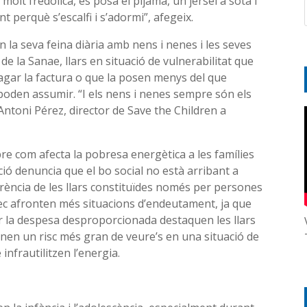
molt fredolica, es posa el pijama, un jersei a sota i
ant perquè s’escalfi i s’adormi”, afegeix.
la seva feina diària amb nens i nenes i les seves
de la Sanae, llars en situació de vulnerabilitat que
gar la factura o que la posen menys del que
poden assumir. “I els nens i nenes sempre són els
ntoni Pérez, director de Save the Children a
obre com afecta la pobresa energètica a les famílies
tzació denuncia que el bo social no està arribant a
ferència de les llars constituïdes només per persones
càrrec afronten més situacions d’endeutament, ja que
r la despesa desproporcionada destaquen les llars
nen un risc més gran de veure’s en una situació de
nfrautilitzen l’energia.