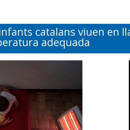
nfants catalans viuen en l
peratura adequada