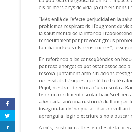
La pobresa energètica té un fort impacte e
els primers anys de vida, ja que els nens 
“Més enllà de l’efecte perjudicial en la sa
problemes respiratoris i l’augment de visi
la salut mental de la infància i l’adolescènc
l’endeutament pot provocar greus problem
família, inclosos els nens i nenes”, assegur
En referència a les conseqüències en l’edu
pobresa energètica pot estar associada a l
l’escola, juntament amb situacions d’estigm
necessitats bàsiques, que té fred o té cal
Pujol, mestra i directora d’una escola a Ba
tenir un rendiment escolar baix. Si el nen
adequada sinó una restricció de llum per f
inseguretat de ‘no puc arribar on vull arrib
aprengui a llegir o escriure sinó a buscar 
A més, existeixen altres efectes de la prec