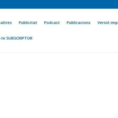
altres
Publicitat
Podcast
Publicacions
Versió imp
-te SUBSCRIPTOR
ca
Ara fa 25 anys
Esports
La cuina de l’Avi Macià
La Novel·