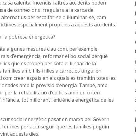
 casa calenta. Incendis i altres accidents poden
ausa de connexions irregulars a la xarxa de
lternatius per escalfar-se o il·luminar-se, com
íctimes especialment propicies a aquests accidents.
r la pobresa energètica?
enta algunes mesures clau com, per exemple,
rals d’emergència; reformar el bo social perquè
ies que es troben per sota el llindar de la
 famílies amb fills i filles a càrrec es tingui en
xí com crear espais en els quals es tramitin totes les
acionades amb la provisió d’energia. També, amb
r per la rehabilitació d’edificis amb un criteri
’infància, tot millorant l’eficiència energètica de les
escut social energètic posat en marxa pel Govern
 fer més per aconseguir que les famílies puguin
vint aquests dies.