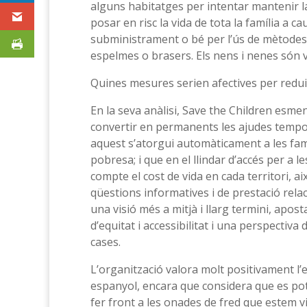
alguns habitatges per intentar mantenir la
posar en risc la vida de tota la família a c
subministrament o bé per l’ús de mètodes a
espelmes o brasers. Els nens i nenes són v
Quines mesures serien afectives per redui
En la seva anàlisi, Save the Children esm
convertir en permanents les ajudes tempo
aquest s’atorgui automàticament a les famíl
pobresa; i que en el llindar d’accés per a les
compte el cost de vida en cada territori, ai
qüestions informatives i de prestació rel
una visió més a mitjà i llarg termini, aposta
d’equitat i accessibilitat i una perspectiva d
cases.
L’organització valora molt positivament l’
espanyol, encara que considera que es pot
fer front a les onades de fred que estem vi