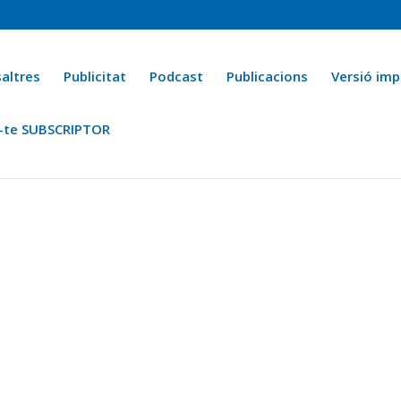
altres
Publicitat
Podcast
Publicacions
Versió imp
-te SUBSCRIPTOR
ca
Ara fa 25 anys
Esports
La cuina de l’Avi Macià
La Novel·