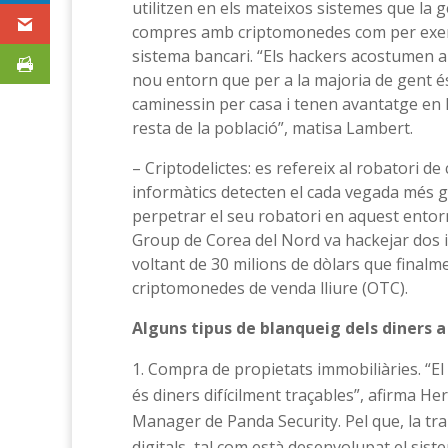
utilitzen en els mateixos sistemes que la g
compres amb criptomonedes com per exempl
sistema bancari. “Els hackers acostumen a
nou entorn que per a la majoria de gent és
caminessin per casa i tenen avantatge en l
resta de la població”, matisa Lambert.
– Criptodelictes: es refereix al robatori de
informàtics detecten el cada vegada més g
perpetrar el seu robatori en aquest entorn
Group de Corea del Nord va hackejar dos 
voltant de 30 milions de dòlars que finalm
criptomonedes de venda lliure (OTC).
Alguns tipus de blanqueig dels diners 
Compra de propietats immobiliàries. “El
és diners difícilment traçables”, afirma 
Manager de Panda Security. Pel que, la tran
digitals, tal com està desenvolupat el s