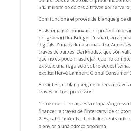
dòlars. Des de 2020 els criptodelinqüents
540 milions de dòlars a través del servei d
Com funciona el procés de blanqueig de d
El sistema més innovador i preferit última
programari RenBridge. L’usuari, en aquest 
digitals d’una cadena a una altra. Aqueste
través de xarxes, Darknodes, que són vali
que no es poden rastrejar, que no compten
existeix una regulació sobre aquest tema, 
explica Hervé Lambert, Global Consumer 
En síntesi, el blanqueig de diners a través
través de tres processos:
Col·locació: en aquesta etapa s’ingressa 
financer, a través de l’intercanvi de cript
Estratificació: els ciberdelinqüents uti
a enviar a una adreça anònima.