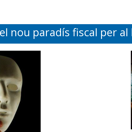
l nou paradís fiscal per al