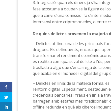
Integració: quan els diners ja s’ha integ
fase acostuma a ocupar-se la figura del c
que a canvi d’una comissió, fa d’intermedi
intercanvi entre criptomonedes, o entre cr
De quins delictes provenen la majoria d
– Delictes offline: una de les principals fon
drogues. Els delinqüents, encara que oper
transformar el rendiment econòmic aconse
es realitza com qualsevol delicte a l’ús, pe
trasllada a algú que s’encarrega de la com
que acaba en el moneder digital del grup c
– Delictes en línia: de la mateixa forma, es
l’entorn digital. Especialment, destaquen
credencials bancàries i fraus en línia a tr
barregen amb estafes més “tradicionals” co
offline redunda en què als ciberdelinqüent