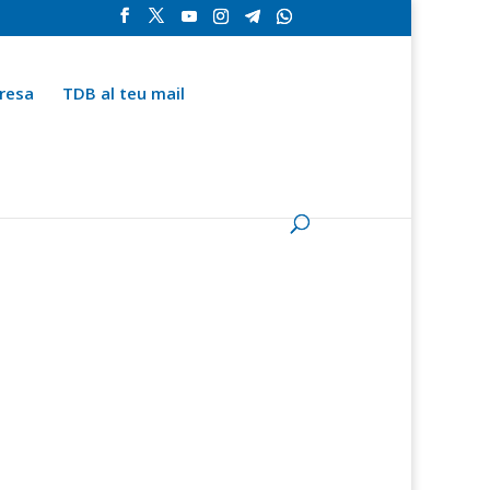
resa
TDB al teu mail
la
Contingut especial
Espai del subscriptor