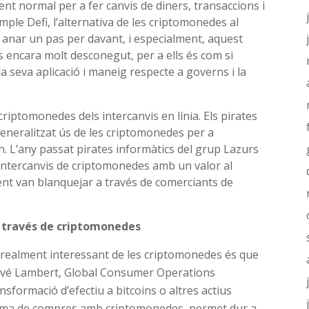
ent normal per a fer canvis de diners, transaccions i
e Defi, l’alternativa de les criptomonedes al
 anar un pas per davant, i especialment, aquest
 encara molt desconegut, per a ells és com si
a seva aplicació i maneig respecte a governs i la
 criptomonedes dels intercanvis en línia. Els pirates
eneralitzat ús de les criptomonedes per a
. L’any passat pirates informàtics del grup Lazurs
intercanvis de criptomonedes amb un valor al
ent van blanquejar a través de comerciants de
a través de criptomonedes
 realment interessant de les criptomonedes és que
Hervé Lambert, Global Consumer Operations
sformació d’efectiu a bitcoins o altres actius
istema de compres amb criptomonedes, permet dur a