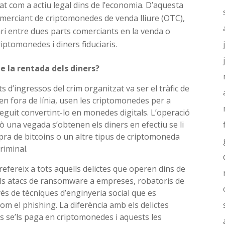
rat com a actiu legal dins de l’economia. D’aquesta
omerciant de criptomonedes de venda lliure (OTC),
ari entre dues parts comerciants en la venda o
iptomonedes i diners fiduciaris.
e la rentada dels diners?
ts d’ingressos del crim organitzat va ser el tràfic de
en fora de línia, usen les criptomonedes per a
guit convertint-lo en monedes digitals. L’operació
rò una vegada s’obtenen els diners en efectiu se li
pra de bitcoins o un altre tipus de criptomoneda
riminal.
 refereix a tots aquells delictes que operen dins de
 els atacs de ransomware a empreses, robatoris de
avés de tècniques d’enginyeria social que es
m el phishing. La diferència amb els delictes
s se’ls paga en criptomonedes i aquests les