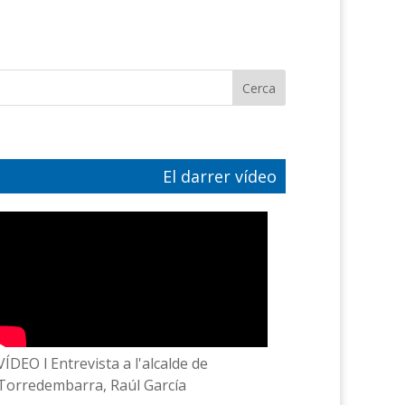
El darrer vídeo
VÍDEO l Entrevista a l'alcalde de
Torredembarra, Raúl García