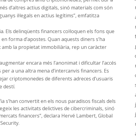
s d’altres actius digitals, sinó materials com són
guanys il·legals en actius legítims”, emfatitza
ia. Els delinqüents financers col·loquen els fons que
 en forma d’apostes. Quan aquests diners s’ha
x amb la propietat immobiliària, rep un caràcter
 augmentar encara més l’anonimat i dificultar l’accés
s per a una altra mena d’intercanvis financers. Es
ejar criptomonedes de diferents adreces d’usuaris
 destí.
fia s’han convertit en els nous paradisos fiscals dels
eix les activitats delictives de cibercriminals, sinó
 mercats financers”, declara Hervé Lambert, Global
ecurity.