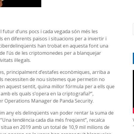
el futur d’uns pocs i cada vegada són més les
 en diferents països i situacions per a invertir i
 ciberdelinqüents han trobat en aquesta font una
de l’ús de les criptomonedes per a blanquejar
tats il·legals.
es, principalment d’estafes econòmiques, arriba a
als necessiten de nou sistemes que permetin no
 en aquest sentit, quina millor fórmula per a ells que
 amb els quals s’opera en la criptografia?”,
r Operations Manager de Panda Security.
ltim any els delinqüents van poder rentar la suma de
 “Una tendència cada dia més freqüent”, recalca
 situa en 2019 amb un total de 10,9 mil milions de