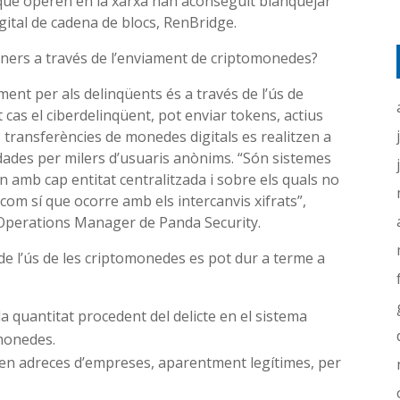
 que operen en la xarxa han aconseguit blanquejar
igital de cadena de blocs, RenBridge.
iners a través de l’enviament de criptomonedes?
ment per als delinqüents és a través de l’ús de
cas el ciberdelinqüent, pot enviar tokens, actius
s transferències de monedes digitals es realitzen a
dades per milers d’usuaris anònims. “Són sistemes
 amb cap entitat centralitzada i sobre els quals no
com sí que ocorre amb els intercanvis xifrats”,
Operations Manager de Panda Security.
 de l’ús de les criptomonedes es pot dur a terme a
la quantitat procedent del delicte en el sistema
omonedes.
litzen adreces d’empreses, aparentment legítimes, per