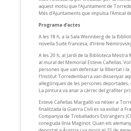
aquest motiu que l’Ajuntament de Torrede
Més d’Ajuntaments que impulsa l’Amical d
Programa d’actes
A les 18 h, a la Sala Wennberg de la Bibli
novel·la Suite francesa, d’Irène Némirovsky
A les 20 h, al Jardí de la Biblioteca Mestra
al mural del Memorial Esteve Cañellas. Vol
persones que van defensar la llibertat i la j
l’Institut Torredembarra van dissenyar aq
al·legòriques de les persones deportades, 
La pintura va anar a càrrec del grafiter pr
Esteve Cañellas Margalló va néixer a Tor
finalitzada la Guerra Civil es va exiliar a F
Companyia de Treballadors Estrangers (CET)
coneguda línia Maginot. Quan els alemanys
deportat a Àustria i va morir el 15 de gen