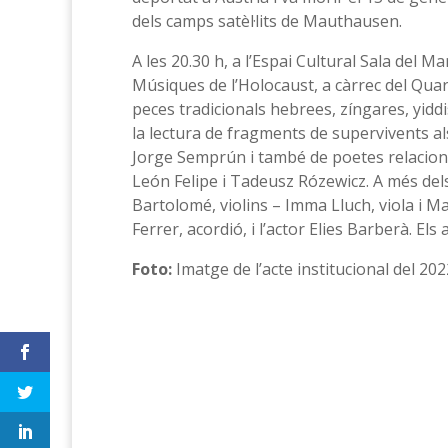
dels camps satèl·lits de Mauthausen.
A les 20.30 h, a l’Espai Cultural Sala del M
Músiques de l’Holocaust, a càrrec del Quar
peces tradicionals hebrees, zíngares, yidd
la lectura de fragments de supervivents a
Jorge Semprún i també de poetes relacio
León Felipe i Tadeusz Rózewicz. A més dels
Bartolomé, violins – Imma Lluch, viola i M
Ferrer, acordió, i l’actor Elies Barberà. Els 
Foto:
Imatge de l’acte institucional del 