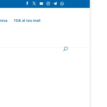
resa
TDB al teu mail
la
Contingut especial
Espai del subscriptor