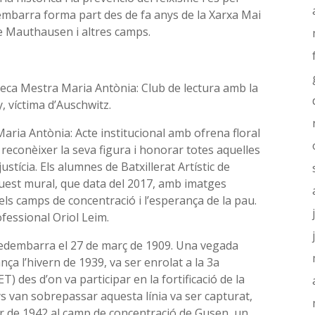
mbarra forma part des de fa anys de la Xarxa Mai
e Mauthausen i altres camps.
oteca Mestra Maria Antònia: Club de lectura amb la
, víctima d’Auschwitz.
 Maria Antònia: Acte institucional amb ofrena floral
 reconèixer la seva figura i honorar totes aquelles
ustícia. Els alumnes de Batxillerat Artístic de
uest mural, que data del 2017, amb imatges
els camps de concentració i l’esperança de la pau.
ofessional Oriol Leim.
redembarra el 27 de març de 1909. Una vegada
rança l’hivern de 1939, va ser enrolat a la 3a
 des d’on va participar en la fortificació de la
 van sobrepassar aquesta línia va ser capturat,
er de 1942 al camp de concentració de Gusen, un