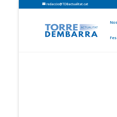
redaccio@TDBactualitat.cat
Nos
Fes
Torredembarra
Baix Gaià
Opinió
Cròni
Ets a:
Portada
»
Actualitat Torredembarra