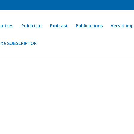
altres
Publicitat
Podcast
Publicacions
Versió imp
-te SUBSCRIPTOR
ca
Ara fa 25 anys
Esports
La cuina de l’Avi Macià
La Novel·