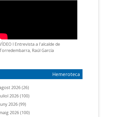
VÍDEO l Entrevista a l'alcalde de
Torredembarra, Raúl García
Hemeroteca
agost 2026
(26)
juliol 2026
(100)
juny 2026
(99)
maig 2026
(100)