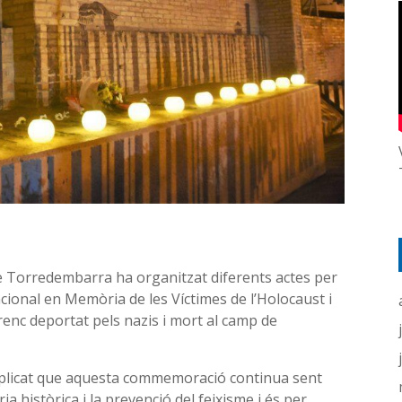
e Torredembarra ha organitzat diferents actes per
ional en Memòria de les Víctimes de l’Holocaust i
renc deportat pels nazis i mort al camp de
explicat que aquesta commemoració continua sent
a històrica i la prevenció del feixisme i és per