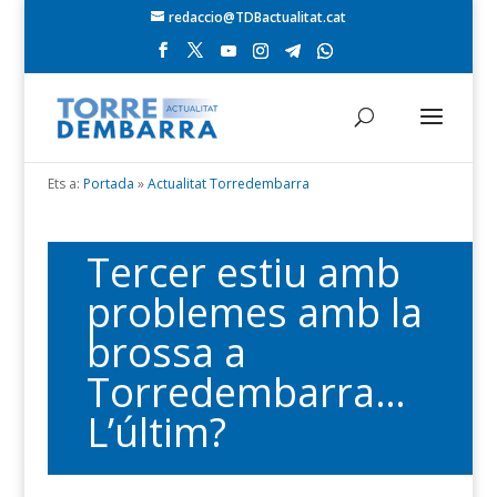
redaccio@TDBactualitat.cat
Ets a:
Portada
»
Actualitat Torredembarra
Tercer estiu amb
problemes amb la
brossa a
Torredembarra…
L’últim?