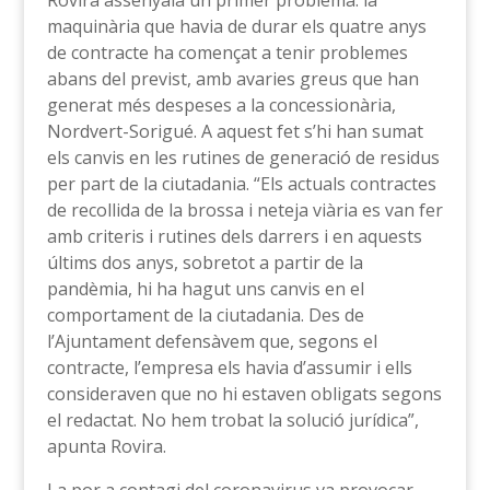
maquinària que havia de durar els quatre anys
de contracte ha començat a tenir problemes
abans del previst, amb avaries greus que han
generat més despeses a la concessionària,
Nordvert-Sorigué. A aquest fet s’hi han sumat
els canvis en les rutines de generació de residus
per part de la ciutadania. “Els actuals contractes
de recollida de la brossa i neteja viària es van fer
amb criteris i rutines dels darrers i en aquests
últims dos anys, sobretot a partir de la
pandèmia, hi ha hagut uns canvis en el
comportament de la ciutadania. Des de
l’Ajuntament defensàvem que, segons el
contracte, l’empresa els havia d’assumir i ells
consideraven que no hi estaven obligats segons
el redactat. No hem trobat la solució jurídica”,
apunta Rovira.
La por a contagi del coronavirus va provocar