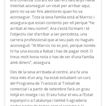
ens comenta. Durant els darrers deu anys havia
intentat aconseguir un visat per arribar aquí,
però no va ser fins aleshores quan ho va
aconseguir. Tota la seva família està al Marroc i
assegura que estan contents per ell perquè “he
arribat al meu somni”. Ara s’està formant i té
l’objectiu clar d’arribar a ser periodista, una
carrera professional que al seu país no hagués
aconseguit. “Al Marroc no es pot, perquè només
hi ha una escola a Rabat i has de pagar molt. O
treus molt bona nota o has de ser d’una família
amb diners”, assegura.
Des de la seva arribada al centre, ara fa una
mica més d’un any, ha estat estudiant un curs
del Programa de Transició al Treball de
comercial i a partir de setembre farà un grau
mitjà en imatge i so. El seu futur el veu a l’Estat
espanyol o a Catalunya i també li agradaria