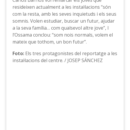
Carlos Barrios vol remarcar els joves que
resideixen actualment a les instal·lacions “són
com la resta, amb les seves inquietuds i els seus
somnis. Volen estudiar, buscar un futur, ajudar
a la seva família… com qualsevol altre jove”, I
l’Ossama conclou: “som nois normals, volem el
mateix que tothom, un bon futur”.
Foto:
Els tres protagonistes del reportatge a les
instal·lacions del centre. / JOSEP SÁNCHEZ