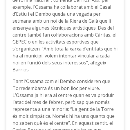
de forma natural”, comenta Barrios. Així, per
exemple, l’Ossama ha col·laborat amb el Casal
d’Estiu i el Dembo queda una vegada per
setmana amb un noi de la Riera de Gaià que li
ensenya algunes tècniques artístiques. Des del
centre també fan col·laboracions amb Càritas, el
GEPEC o en les activitats esportives que
s’organitzen. “Amb tota la xarxa d’entitats que hi
ha al municipi, volem intentar vincular a cada
noi en funció dels seus interessos”, afegeix
Barrios.
Tant l’Ossama com el Dembo consideren que
Torredembarra és un bon lloc per viure.
L’Ossama ja hi era al centre quan es va produir
l’atac del mes de febrer, però sap que només
representa a una minoria: “La gent de la Torre
és molt simpàtica. Només hi ha uns quants que
no saben què és el centre”. En aquest sentit, el