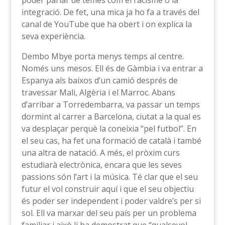
poder parlar de temes com el racisme o la
integració. De fet, una mica ja ho fa a través del
canal de YouTube que ha obert i on explica la
seva experiència.
Dembo Mbye porta menys temps al centre.
Només uns mesos. Ell és de Gàmbia i va entrar a
Espanya als baixos d’un camió després de
travessar Mali, Algèria i el Marroc. Abans
d’arribar a Torredembarra, va passar un temps
dormint al carrer a Barcelona, ciutat a la qual es
va desplaçar perquè la coneixia “pel futbol”. En
el seu cas, ha fet una formació de català i també
una altra de natació. A més, el pròxim curs
estudiarà electrònica, encara que les seves
passions són l’art i la música. Té clar que el seu
futur el vol construir aquí i que el seu objectiu
és poder ser independent i poder valdre’s per si
sol. Ell va marxar del seu país per un problema