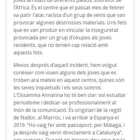
joves arribats de diferents països, sobretot de
l’Àfrica. És el centre que el passat mes de febrer
va patir l’atac racista d’un grup de veïns que van
provocar algunes destrosses materials. Uns fets
que es van produir en vincular la inseguretat
provocada per un grup d’okupes als joves
residents, que no tenien cap relació amb
aquests fets.
Mesos després d’aquell incident, hem volgut
conèixer com viuen alguns dels joves que es
troben ara mateix en aquest centre, quines són
les seves inquietuds i els seus somnis.
L’Ossamma Annanna ho té ben clar: vol estudiar
periodisme i dedicar-se professionalment al
món de la comunicació. És originari de la regió
de Nador, al Marroc, i va arribar a Espanya el
2019. “Ho vaig fer amb passaport, per Màlaga, i
ja després vaig venir directament a Catalunya”,