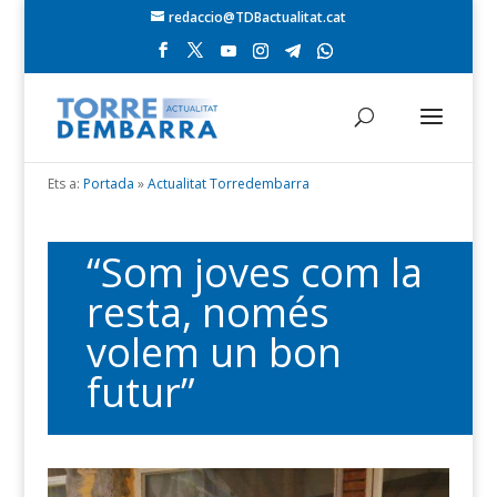
redaccio@TDBactualitat.cat
Ets a:
Portada
»
Actualitat Torredembarra
“Som joves com la
resta, només
volem un bon
futur”