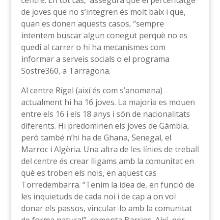
centre. En tot cas, assegura que el percentatge
de joves que no s’integren és molt baix i que,
quan es donen aquests casos, “sempre
intentem buscar algun conegut perquè no es
quedi al carrer o hi ha mecanismes com
informar a serveis socials o el programa
Sostre360, a Tarragona.
Al centre Rigel (així és com s’anomena)
actualment hi ha 16 joves. La majoria es mouen
entre els 16 i els 18 anys i són de nacionalitats
diferents. Hi predominen els joves de Gàmbia,
però també n’hi ha de Ghana, Senegal, el
Marroc i Algèria. Una altra de les línies de treball
del centre és crear lligams amb la comunitat en
què es troben els nois, en aquest cas
Torredembarra. “Tenim la idea de, en funció de
les inquietuds de cada noi i de cap a on vol
donar els passos, vincular-lo amb la comunitat