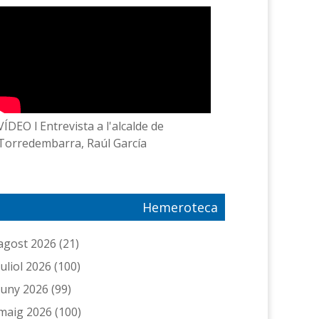
VÍDEO l Entrevista a l'alcalde de
Torredembarra, Raúl García
Hemeroteca
agost 2026
(21)
juliol 2026
(100)
juny 2026
(99)
maig 2026
(100)