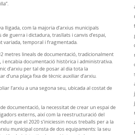
la”.
 va lligada, com la majoria d’arxius municipals
s de guerra i dictadura, trasllats i canvis d’espai,
at variada, temporal i fragmentada.
432 metres lineals de documentació, tradicionalment
ou, i encabia documentació històrica i administrativa.
c d’arxiu per tal de posar al dia tota la
 d’una plaça fixa de tècnic auxiliar d’arxiu.
pliar l’arxiu a una segona seu, ubicada al costat de
de documentació, la necessitat de crear un espai de
igadors externs, així com la reestructuració del
onduir que el 2020 s’iniciessin nous treballs per a la
arxiu municipal consta de dos equipaments: la seu