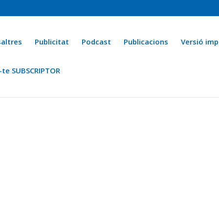
altres
Publicitat
Podcast
Publicacions
Versió imp
-te SUBSCRIPTOR
ca
Ara fa 25 anys
Esports
La cuina de l’Avi Macià
La Novel·