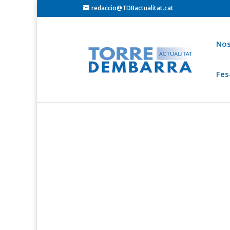
redaccio@TDBactualitat.cat
Nos
Fes
Torredembarra
Baix Gaià
Opinió
Cròni
Ets a:
Portada
»
Actualitat Baix Gaià