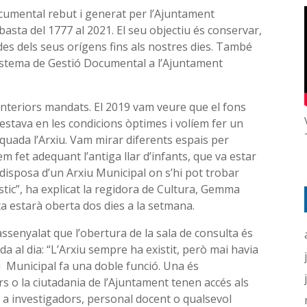
ocumental rebut i generat per l’Ajuntament
asta del 1777 al 2021. El seu objectiu és conservar,
s des dels seus orígens fins als nostres dies. També
n Sistema de Gestió Documental a l’Ajuntament
anteriors mandats. El 2019 vam veure que el fons
estava en les condicions òptimes i volíem fer un
quada l’Arxiu. Vam mirar diferents espais per
m fet adequant l’antiga llar d’infants, que va estar
a disposa d’un Arxiu Municipal on s’hi pot trobar
stic”, ha explicat la regidora de Cultura, Gemma
a estarà oberta dos dies a la setmana.
assenyalat que l’obertura de la sala de consulta és
da al dia: “L’Arxiu sempre ha existit, però mai havia
u Municipal fa una doble funció. Una és
ors o la ciutadania de l’Ajuntament tenen accés als
a a investigadors, personal docent o qualsevol