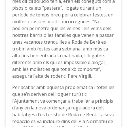
més difícil solució tenia, eren els coneguts com a
pisos o xalets “pastera”, llogats durant un
període de temps breu per a celebrar festes, en
moltes ocasions molt concorregudes. “No
podíem permetre que les veïnes i els veïns dels
nostres barris o les famílies que venen a passar
unes vacances tranquil·les a Roda de Berà es
trobin amb festes cada setmana, amb música
alta fins ben entrada la matinada, i llogaters
diferents amb els qui és impossible dialogar,
amb les molèsties que tot això comporta”,
assegura l’alcalde rodenc, Pere Virgili.
Per acabar amb aquesta problemàtica i totes les
que se’n deriven del lloguer turístic,
l’Ajuntament va començar a treballar a principis
d’any en la nova ordenança reguladora dels
habitatges d’ús turístic de Roda de Berà. La seva
redacció es va incloure dins del Pla Normatiu de