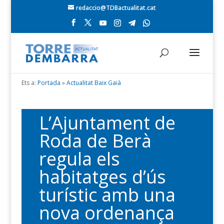
redaccio@TDBactualitat.cat
Ets a:
Portada
»
Actualitat Baix Gaià
L’Ajuntament de
Roda de Berà
regula els
habitatges d’ús
turístic amb una
nova ordenança