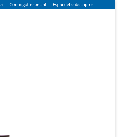
la
Contingut especial
Espai del subscriptor