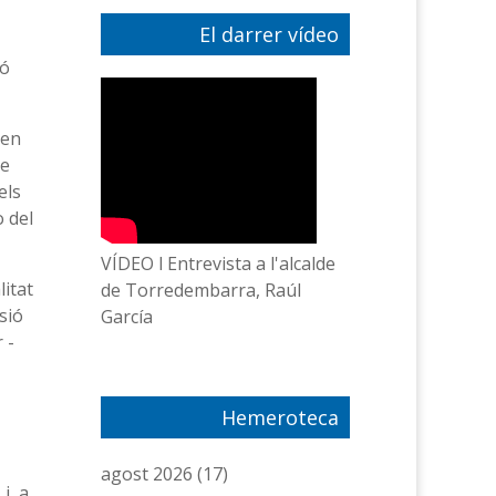
El darrer vídeo
ió
ien
ue
els
ò del
VÍDEO l Entrevista a l'alcalde
itat
de Torredembarra, Raúl
sió
García
 -
Hemeroteca
agost 2026
(17)
i, a