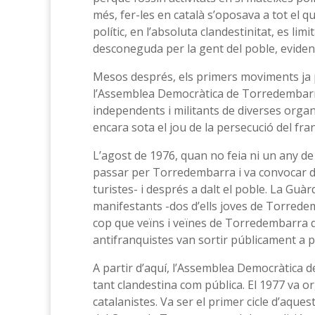
més, fer-les en català s’oposava a tot el qu
polític, en l’absoluta clandestinitat, es li
desconeguda per la gent del poble, evidentm
Mesos després, els primers moviments ja pr
l’Assemblea Democràtica de Torredembarra,
independents i militants de diverses organit
encara sota el jou de la persecució del fr
L’agost de 1976, quan no feia ni un any de
passar per Torredembarra i va convocar dive
turistes- i després a dalt el poble. La Guàr
manifestants -dos d’ells joves de Torredemb
cop que veïns i veïnes de Torredembarra q
antifranquistes van sortir públicament a par
A partir d’aquí, l’Assemblea Democràtica d
tant clandestina com pública. El 1977 va or
catalanistes. Va ser el primer cicle d’aqu