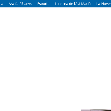
ca
Ara fa 25 anys
Esports
La cuina de l’Avi Macià
La Novel·