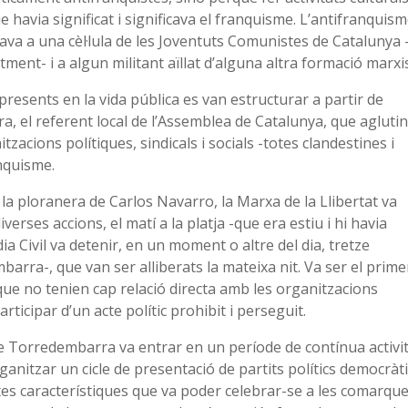
e havia significat i significava el franquisme. L’antifranquis
mitava a una cèl·lula de les Joventuts Comunistes de Catalunya 
ent- i a algun militant aïllat d’alguna altra formació marxis
esents en la vida pública es van estructurar a partir de
 el referent local de l’Assemblea de Catalunya, que agluti
zacions polítiques, sindicals i socials -totes clandestines i
anquisme.
 la ploranera de Carlos Navarro, la Marxa de la Llibertat va
rses accions, el matí a la platja -que era estiu i hi havia
dia Civil va detenir, en un moment o altre del dia, tretze
arra-, que van ser alliberats la mateixa nit. Va ser el prime
ue no tenien cap relació directa amb les organitzacions
ticipar d’un acte polític prohibit i perseguit.
e Torredembarra va entrar en un període de contínua activit
ganitzar un cicle de presentació de partits polítics democràti
estes característiques que va poder celebrar-se a les comarqu