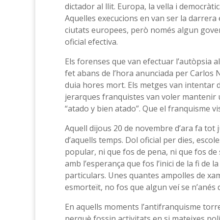
dictador al llit. Europa, la vella i democrà
Aquelles execucions en van ser la darrera 
ciutats europees, però només algun govern
oficial efectiva.
Els forenses que van efectuar l’autòpsia a
fet abans de l’hora anunciada per Carlos Na
duia hores mort. Els metges van intentar de
jerarques franquistes van voler mantenir u
“atado y bien atado”. Que el franquisme v
Aquell dijous 20 de novembre d’ara fa tot
d’aquells temps. Dol oficial per dies, esco
popular, ni que fos de pena, ni que fos de s
amb l’esperança que fos l’inici de la fi de
particulars. Unes quantes ampolles de xa
esmorteït, no fos que algun veí se n’anés d
En aquells moments l’antifranquisme torren
perquè fossin activitats en si mateixes polí