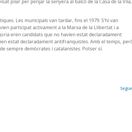
sat pilar per penjar la senyera al balcó de la Casa de la Vila,
iques. Les municipals van tardar, fins el 1979. S’hi van
en participat activament a la Marxa de la Llibertat i a
joria eren candidats que no havien estat declaradament
vien estat declaradament antifranquistes. Amb el temps, per
de sempre demòcrates i catalanistes. Potser sí.
Següe