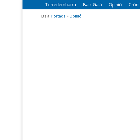
Torredembarra
Baix Gaià
Opinió
Cròni
Ets a:
Portada
»
Opinió