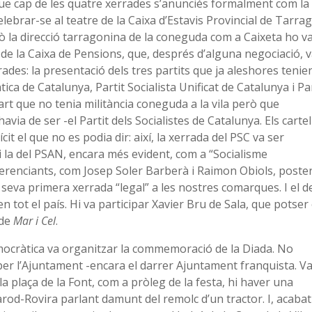
ue cap de les quatre xerrades s’anunciés formalment com la
celebrar-se al teatre de la Caixa d’Estavis Provincial de Tarr
erò la direcció tarragonina de la coneguda com a Caixeta ho v
a de la Caixa de Pensions, que, després d’alguna negociació, 
errades: la presentació dels tres partits que ja aleshores tenie
a de Catalunya, Partit Socialista Unificat de Catalunya i Par
art que no tenia militància coneguda a la vila però que
via de ser -el Partit dels Socialistes de Catalunya. Els cartel
cit el que no es podia dir: així, la xerrada del PSC va ser
i la del PSAN, encara més evident, com a “Socialisme
ferenciants, com Josep Soler Barberà i Raimon Obiols, poste
 seva primera xerrada “legal” a les nostres comarques. I el d
n tot el país. Hi va participar Xavier Bru de Sala, que potser 
 de
Mar i Cel
.
ocràtica va organitzar la commemoració de la Diada. No
er l’Ajuntament -encara el darrer Ajuntament franquista. Va
la plaça de la Font, com a pròleg de la festa, hi haver una
rod-Rovira parlant damunt del remolc d’un tractor. I, acabat 