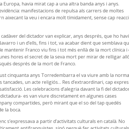
tica Europa, havia mirat cap a una altra banda anys i anys.
evidència: manifestacions de repulsa als carrers de moltes
 aixecant la veu i encara molt tímidament, sense cap reacc
l cadàver del dictador van explicar, anys després, que ho hav
varro i un d’ells, fins i tot, va acabar dient que semblava q
 mantenir Franco viu fins i tot més enllà de la mort clínica i 
nes hores el secret de la seva mort per mirar de relligar all
isqués després de la mort de Franco.
 just cinquanta anys Torredembarra el va viure amb la normal
les tancades, un acte religiós… Res d’extraordinari, cap expres
atisfacció. Les celebracions d’alegria davant la fi del dictador
 la dictadura- es van viure discretament en algunes cases
mpany compartides, però mirant que el so del tap quedés
e la boca.
c s’expressava a partir d’activitats culturals en català. No
ticament antifranquistes, sinó perquè fer activitats culturals 