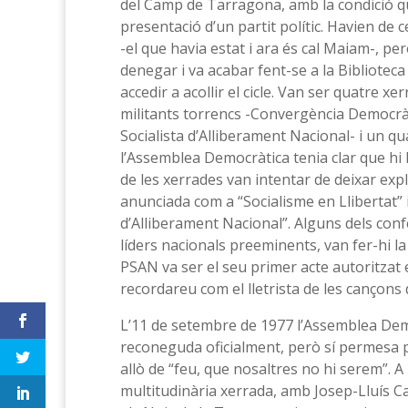
del Camp de Tarragona, amb la condició q
presentació d’un partit polític. Havien de 
-el que havia estat i ara és cal Maiam-, p
denegar i va acabar fent-se a la Bibliotec
accedir a acollir el cicle. Van ser quatre x
militants torrencs -Convergència Democràtic
Socialista d’Alliberament Nacional- i un qu
l’Assemblea Democràtica tenia clar que hi ha
de les xerrades van intentar de deixar explí
anunciada com a “Socialisme en Llibertat” 
d’Alliberament Nacional”. Alguns dels con
líders nacionals preeminents, van fer-hi la
PSAN va ser el seu primer acte autoritzat e
recordareu com el lletrista de les cançons
L’11 de setembre de 1977 l’Assemblea Dem
reconeguda oficialment, però sí permesa p
allò de “feu, que nosaltres no hi serem”. A 
multitudinària xerrada, amb Josep-Lluís Ca