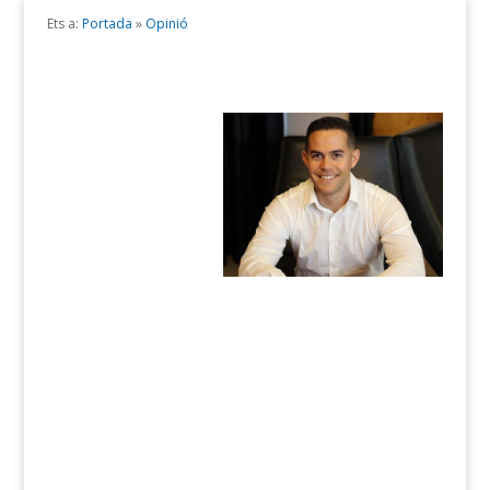
Ets a:
Portada
»
Opinió