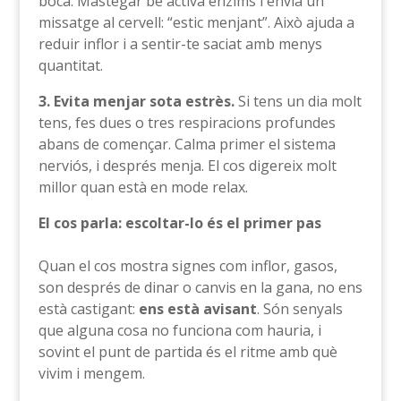
boca. Mastegar bé activa enzims i envia un
missatge al cervell: “estic menjant”. Això ajuda a
reduir inflor i a sentir-te saciat amb menys
quantitat.
3. Evita menjar sota estrès.
Si tens un dia molt
tens, fes dues o tres respiracions profundes
abans de començar. Calma primer el sistema
nerviós, i després menja. El cos digereix molt
millor quan està en mode relax.
El cos parla: escoltar-lo és el primer pas
Quan el cos mostra signes com inflor, gasos,
son després de dinar o canvis en la gana, no ens
està castigant:
ens està avisant
. Són senyals
que alguna cosa no funciona com hauria, i
sovint el punt de partida és el ritme amb què
vivim i mengem.