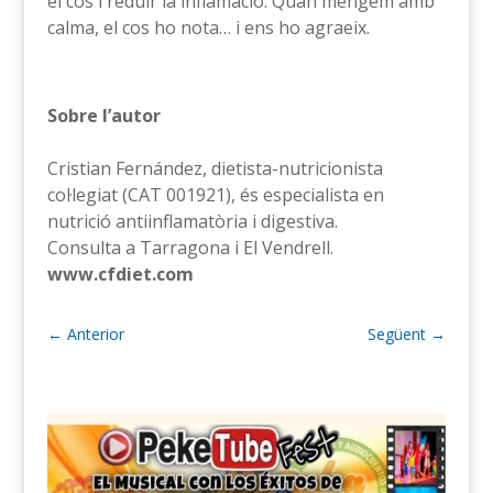
el cos i reduir la inflamació. Quan mengem amb
calma, el cos ho nota… i ens ho agraeix.
Sobre l’autor
Cristian Fernández, dietista-nutricionista
col·legiat (CAT 001921), és especialista en
nutrició antiinflamatòria i digestiva.
Consulta a Tarragona i El Vendrell.
www.cfdiet.com
←
Anterior
Següent
→