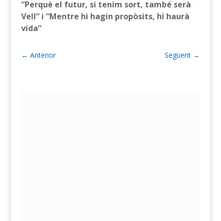
“Perquè el futur, si tenim sort, també serà
Vell“
i
“Mentre hi hagin propòsits, hi
haurà
vida“
←
Anterior
Següent
→