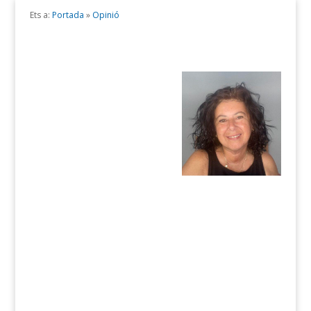
Ets a:
Portada
»
Opinió