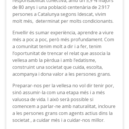
responsabilitat col·lectiva, amb un 5,9 % majors
de 80 anys i una població centenària de 2.917
persones a Catalunya segons Idescat, vivim
molt més, determinat per molts condicionants.
Envellir és sumar experiència, aprendre a viure
més a poc a poc, però més profundament. Com
a comunitat tenim molt a dir i a fer, tenim
l’oportunitat de trencar el relat que associa la
vellesa amb la pèrdua i amb l’edatisme,
construint una societat que cuida, escolta,
acompanya i dona valor a les persones grans.
Preparar-nos per la vellesa no vol dir tenir por,
sinó assumir-la com una etapa més i a més
valuosa de vida. I això serà possible si
comencem a parlar-ne amb naturalitat, incloure
a les persones grans com agents actius dins la
societat , a cuidar més i a cuidar-nos millor.