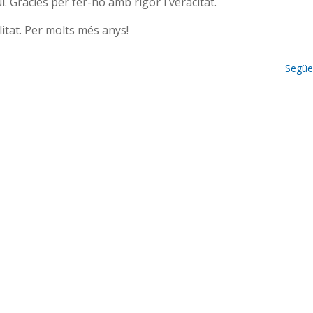
. Gràcies per fer-ho amb rigor i veracitat.
itat. Per molts més anys!
Següe