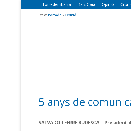
Torredembarra
Baix Gaià
Opinió
Cròni
Ets a:
Portada
»
Opinió
5 anys de comunica
SALVADOR FERRÉ BUDESCA – President d