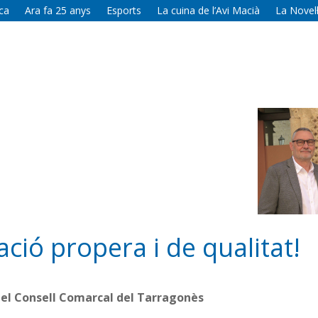
ca
Ara fa 25 anys
Esports
La cuina de l’Avi Macià
La Novel·
ció propera i de qualitat!
el Consell Comarcal del Tarragonès