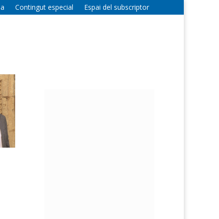
la
Contingut especial
Espai del subscriptor