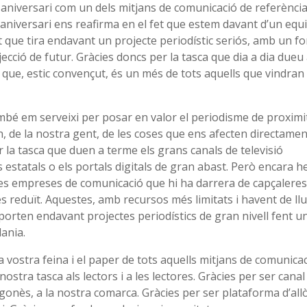
aniversari com un dels mitjans de comunicació de referència
 aniversari ens reafirma en el fet que estem davant d’un equ
que tira endavant un projecte periodístic seriós, amb un fo
ecció de futur. Gràcies doncs per la tasca que dia a dia dueu
que, estic convençut, és un més de tots aquells que vindran
é em serveixi per posar en valor el periodisme de proximit
n, de la nostra gent, de les coses que ens afecten directamen
la tasca que duen a terme els grans canals de televisió
s estatals o els portals digitals de gran abast. Però encara 
tes empreses de comunicació que hi ha darrera de capçaleres
s reduït. Aquestes, amb recursos més limitats i havent de llu
 porten endavant projectes periodístics de gran nivell fent u
dania.
a vostra feina i el paper de tots aquells mitjans de comunica
ostra tasca als lectors i a les lectores. Gràcies per ser canal
agonès, a la nostra comarca. Gràcies per ser plataforma d’all