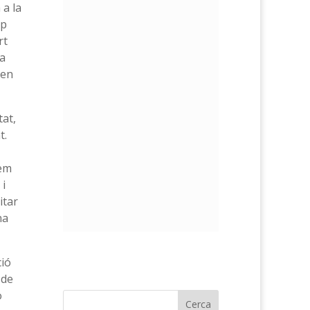
 a la
ip
rt
 a
 en
at,
t.
hem
 i
itar
na
ció
 de
ò