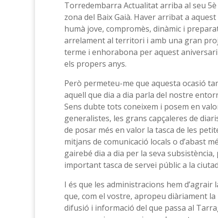
Torredembarra Actualitat arriba al seu 5è 
zona del Baix Gaià. Haver arribat a aquest
humà jove, compromès, dinàmic i preparat 
arrelament al territori i amb una gran proj
terme i enhorabona per aquest aniversari 
els propers anys.
Però permeteu-me que aquesta ocasió tamb
aquell que dia a dia parla del nostre entor
Sens dubte tots coneixem i posem en valor 
generalistes, les grans capçaleres de diari
de posar més en valor la tasca de les peti
mitjans de comunicació locals o d’abast mé
gairebé dia a dia per la seva subsistència,
important tasca de servei públic a la ciuta
I és que les administracions hem d’agrair l
que, com el vostre, apropeu diàriament la n
difusió i informació del que passa al Tarr