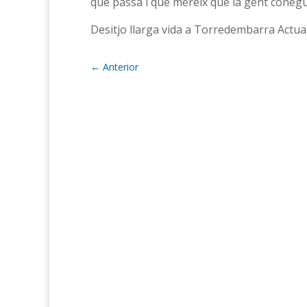
que passa i que mereix que la gent conegui
Desitjo llarga vida a Torredembarra Actual
←
Anterior