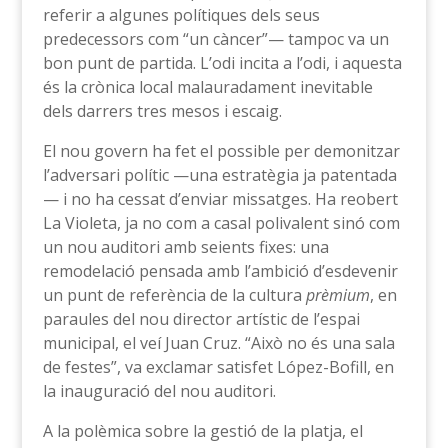
referir a algunes polítiques dels seus
predecessors com “un càncer”— tampoc va un
bon punt de partida. L’odi incita a l’odi, i aquesta
és la crònica local malauradament inevitable
dels darrers tres mesos i escaig.
El nou govern ha fet el possible per demonitzar
l’adversari polític —una estratègia ja patentada
— i no ha cessat d’enviar missatges. Ha reobert
La Violeta, ja no com a casal polivalent sinó com
un nou auditori amb seients fixes: una
remodelació pensada amb l’ambició d’esdevenir
un punt de referència de la cultura
prèmium
, en
paraules del nou director artístic de l’espai
municipal, el veí Juan Cruz. “Això no és una sala
de festes”, va exclamar satisfet López-Bofill, en
la inauguració del nou auditori.
A la polèmica sobre la gestió de la platja, el