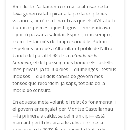
Amic lector/a, lamento tornar a abusar de la
teva generositat i picar a la porta en plenes
vacances, però es dona el cas que els d’Altafulla
bufem espelmes aquest agost i em semblava
oportú passar a saludar. Espero, com sempre,
no molestar més de l’imprescindible. Bufem
espelmes perquè a Altafulla, el poble de l’altra
banda del paral·lel 38 de la
rotonda de la
barqueta
, el del passeig més bonic i els castells
més privats, ja fa 100 dies —diumenges i festius
inclosos— d’un dels canvis de govern més
tensos que recordem. Ja saps, tot allò de la
moció de censura.
En aquesta meta volant, el relat és fonamental i
el govern encapçalat per Montse Castellarnau
—la primera alcaldessa del municipi— està
marcant perfil de cara a les eleccions de la
primavera de 2023. És en aquesta lògica de