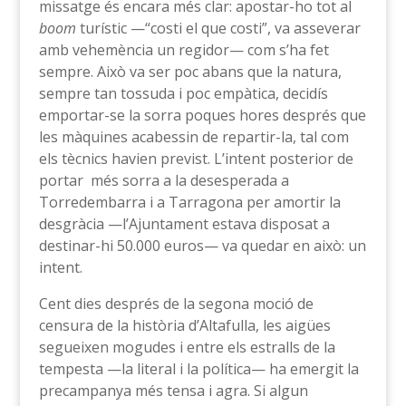
missatge és encara més clar: apostar-ho tot al
boom
turístic —“costi el que costi”, va asseverar
amb vehemència un regidor— com s’ha fet
sempre. Això va ser poc abans que la natura,
sempre tan tossuda i poc empàtica, decidís
emportar-se la sorra poques hores després que
les màquines acabessin de repartir-la, tal com
els tècnics havien previst. L’intent posterior de
portar més sorra a la desesperada a
Torredembarra i a Tarragona per amortir la
desgràcia —l’Ajuntament estava disposat a
destinar-hi 50.000 euros— va quedar en això: un
intent.
Cent dies després de la segona moció de
censura de la història d’Altafulla, les aigües
segueixen mogudes i entre els estralls de la
tempesta —la literal i la política— ha emergit la
precampanya més tensa i agra. Si algun