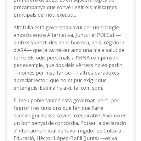
precampanya que convé llegir els missatges
principals del nou executiu.
Altafulla està governada avui per un triangle
amorós entre Alternativa, Junts i el PDECat —
amb el suport, des de la barrera, de la regidora
d’ARA— que ja va néixer amb una mala salut de
ferro. Els odis personals a l’EINA compensen,
per exemple, que dos dels vèrtexs no es parlin
—només per insultar-se— i altres paradoxes,
apreciat lector, que no et puc exigir que
entenguis. Estima’ns així, tal com som.
El meu poble també està governat, però, per
l’agror i les tensions que fan que l’aire
esdevingui massa sovint irrespirable. Això no és
un bon senyal de concòrdia. Potser la declaració
d’intencions inicial de l’avui regidor de Cultura i
Educació, Hèctor López-Bofill (Junts) —es va