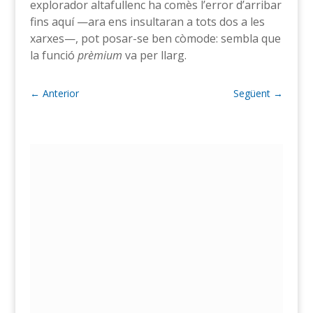
explorador altafullenc ha comès l’error d’arribar
fins aquí —ara ens insultaran a tots dos a les
xarxes—, pot posar-se ben còmode: sembla que
la funció
prèmium
va per llarg.
←
Anterior
Següent
→