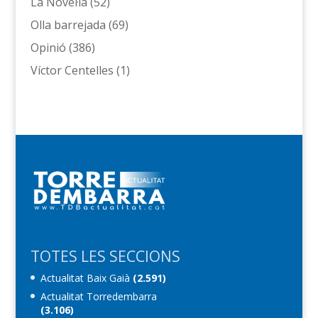
La Novel·la
(52)
Olla barrejada
(69)
Opinió
(386)
Víctor Centelles
(1)
TOTES LES SECCIONS
Actualitat Baix Gaià
(2.591)
Actualitat Torredembarra
(3.106)