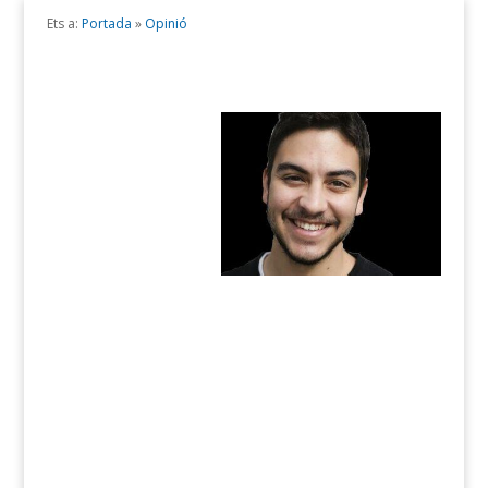
Ets a:
Portada
»
Opinió